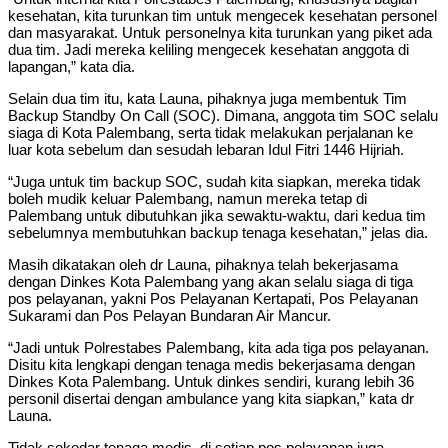
kesehatan, kita turunkan tim untuk mengecek kesehatan personel
dan masyarakat. Untuk personelnya kita turunkan yang piket ada
dua tim. Jadi mereka keliling mengecek kesehatan anggota di
lapangan,” kata dia.
Selain dua tim itu, kata Launa, pihaknya juga membentuk Tim
Backup Standby On Call (SOC). Dimana, anggota tim SOC selalu
siaga di Kota Palembang, serta tidak melakukan perjalanan ke
luar kota sebelum dan sesudah lebaran Idul Fitri 1446 Hijriah.
“Juga untuk tim backup SOC, sudah kita siapkan, mereka tidak
boleh mudik keluar Palembang, namun mereka tetap di
Palembang untuk dibutuhkan jika sewaktu-waktu, dari kedua tim
sebelumnya membutuhkan backup tenaga kesehatan,” jelas dia.
Masih dikatakan oleh dr Launa, pihaknya telah bekerjasama
dengan Dinkes Kota Palembang yang akan selalu siaga di tiga
pos pelayanan, yakni Pos Pelayanan Kertapati, Pos Pelayanan
Sukarami dan Pos Pelayan Bundaran Air Mancur.
“Jadi untuk Polrestabes Palembang, kita ada tiga pos pelayanan.
Disitu kita lengkapi dengan tenaga medis bekerjasama dengan
Dinkes Kota Palembang. Untuk dinkes sendiri, kurang lebih 36
personil disertai dengan ambulance yang kita siapkan,” kata dr
Launa.
Tidak sekedar tenaga medis, di setiap pos pelayanan juga