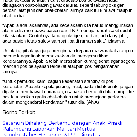
disiagakan obat-obatan gawat darurat, seperti tabung oksigen,
perban, alat jahit dan obat-obatan lainnya baik itu kimiawi maupun
obat herbal.
“Apabila ada lakalantas, ada kecelakaan kita harus menggunakan
alat medis membawa pasien dari TKP menuju rumah sakit sudah
kita siapkan. Contohnya tabung oksigen, perban, ada laay jahit,
agar pasien tetap safety sampai tiba di rumah sakit,” jelasnya.
Untuk itu, pihaknya juga mengimbau kepada masyarakat ataupun
pemudik agar tidak memaksakan diri mengemudikan
kendaraannya. Apabila telah merasakan kurang sehat agar segera
mencari pos pelayanan terdekat ataupun pos pengamanan
lainnya.
“Untuk pemudik, kami bagian kesehatan standby di pos
kesehatan. Apabila kepala pusing, mual, badan tidak enak, jangan
dipaksa membawa kendaraan, usahakan berhenti dulu mampir ke
pos kita berikan gratis obat-obatan untuk menunjang performa
dalam mengendarai kendaraan,” tutur dia. (ANA)
Berita Terkait
Setahun Dihalang Bertemu dengan Anak, Pria di
Palembang Laporkan Mantan Mertua
Kapolrestabes Benarkan 3 PJU Dimutasi