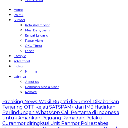
Home
Politik
Sumsel
Kota Palembang
Musi Banyuasin
Empat Lawang
Pagar Alam
OKU Timur
Lahat
Lifestyle
Advertorial
Hukum
Kriminal
Lainnya
About us
Pedoman Media Siber
Redaksi
Breaking News: Wakil Bupati di Sumsel Dikabarkan
Terjaring OTT Kejati
SATSPAM+ dari IM3 Hadirkan
Perlindungan WhatsApp Call Pertama di Indonesia
untuk Amankan Pejuang Ramadan
Pelaku
Curanmor diringkusi Unit Ranmor Polrestabes