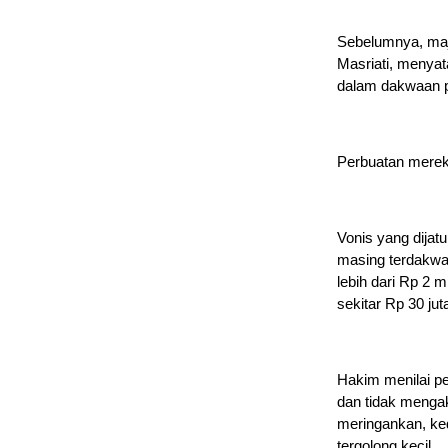
Sebelumnya, maje
Masriati, menya
dalam dakwaan p
Perbuatan mereka
Vonis yang dijat
masing terdakwa,
lebih dari Rp 2 m
sekitar Rp 30 jut
Hakim menilai p
dan tidak menga
meringankan, ke
tergolong kecil.