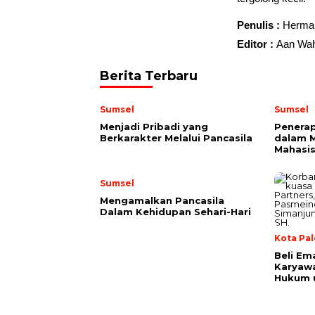
Penulis :
Herma
Editor :
Aan Wah
Berita Terbaru
Sumsel
Sumsel
Menjadi Pribadi yang
Penerap
Berkarakter Melalui Pancasila
dalam 
Mahasi
Sumsel
Mengamalkan Pancasila
Dalam Kehidupan Sehari-Hari
Kota Pa
Beli Em
Karyaw
Hukum u