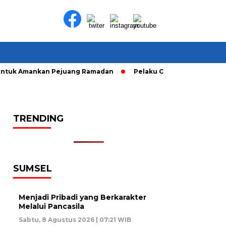
tuk Amankan Pejuang Ramadan
Pelaku Curanmor diringkusi U
TRENDING
SUMSEL
Menjadi Pribadi yang Berkarakter
Melalui Pancasila
Sabtu, 8 Agustus 2026 | 07:21 WIB