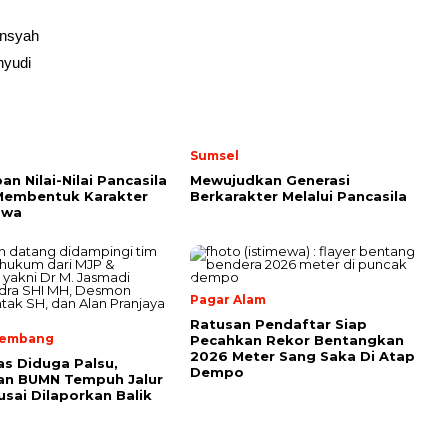
nsyah
yudi
Sumsel
an Nilai-Nilai Pancasila
Mewujudkan Generasi
Membentuk Karakter
Berkarakter Melalui Pancasila
swa
Pagar Alam
Ratusan Pendaftar Siap
lembang
Pecahkan Rekor Bentangkan
2026 Meter Sang Saka Di Atap
as Diduga Palsu,
Dempo
an BUMN Tempuh Jalur
sai Dilaporkan Balik