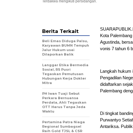
Terdakwa mengikuti persidangan.
SUARAPUBLIK.I
Berita Terkait
Kota Palembang 
Beli Emas Diduga Palsu,
Agustinda, bers
Karyawan BUMN Tempuh
vonis 7 tahun 6 b
Jalur Hukum usai
Dilaporkan Balik
Langgar Etika Bermedia
Sosial, RS Pusri
Langkah hukum it
Tegaskan Pemutusan
Pengadilan Nege
Hubungan Kerja Dokter
Mitra
didaftarkan sejak
Palembang deng
PH Iwan Tuaji Sebut
Perkara Bernuansa
Perdata, Ahli Tegaskan
OTT Harus Tanpa Jeda
Waktu
Di tingkat bandin
Purwantyo Setia
Pertamina Patra Niaga
Antariksa. Publik
Regional Sumbagsel
Raih Gold TJSL & CSR