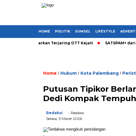
HOME
POLITIK
SUMSEL
LIFESTYLE
ADVERT
di Sumsel Dikabarkan Terjaring OTT Kejati
SATSPAM+ dari IM3
Home
Hukum
Kota Palembang
Peris
/
/
/
Putusan Tipikor Berla
Dedi Kompak Tempuh 
Redaksi
- Redaksi
Selasa, 3 Maret 2026