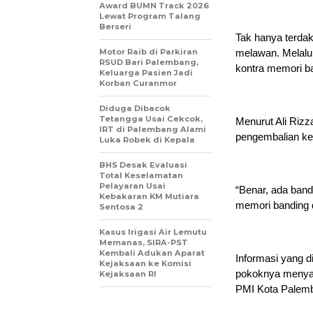
Award BUMN Track 2026
Lewat Program Talang
Berseri
Tak hanya terda
Motor Raib di Parkiran
melawan. Melalui
RSUD Bari Palembang,
kontra memori ba
Keluarga Pasien Jadi
Korban Curanmor
Diduga Dibacok
Tetangga Usai Cekcok,
Menurut Ali Rizza
IRT di Palembang Alami
pengembalian ker
Luka Robek di Kepala
BHS Desak Evaluasi
Total Keselamatan
Pelayaran Usai
“Benar, ada band
Kebakaran KM Mutiara
memori banding d
Sentosa 2
Kasus Irigasi Air Lemutu
Memanas, SIRA-PST
Kembali Adukan Aparat
Informasi yang d
Kejaksaan ke Komisi
pokoknya menyat
Kejaksaan RI
PMI Kota Palem