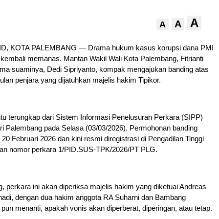
A
A
A
D, KOTA PALEMBANG — Drama hukum kasus korupsi dana PMI
kembali memanas. Mantan Wakil Wali Kota Palembang, Fitrianti
ama suaminya, Dedi Sipriyanto, kompak mengajukan banding atas
ulan penjara yang dijatuhkan majelis hakim Tipikor.
u terungkap dari Sistem Informasi Penelusuran Perkara (SIPP)
ri Palembang pada Selasa (03/03/2026). Permohonan banding
 20 Februari 2026 dan kini resmi diregistrasi di Pengadilan Tinggi
an nomor perkara 1/PID.SUS-TPK/2026/PT PLG.
g, perkara ini akan diperiksa majelis hakim yang diketuai Andreas
hadi, dengan dua hakim anggota RA Suharni dan Bambang
 pun menanti, apakah vonis akan diperberat, diperingan, atau tetap.