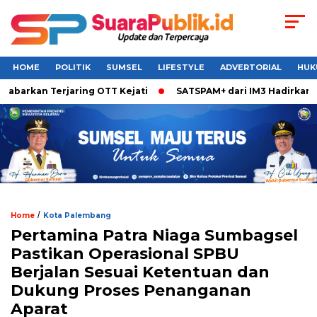
HOME
POLITIK
SUMSEL
LIFESTYLE
ADVERTORIAL
HUK
barkan Terjaring OTT Kejati
SATSPAM+ dari IM3 Hadirkan Per
/
Home
Kota Palembang
Pertamina Patra Niaga Sumbagsel
Pastikan Operasional SPBU
Berjalan Sesuai Ketentuan dan
Dukung Proses Penanganan
Aparat