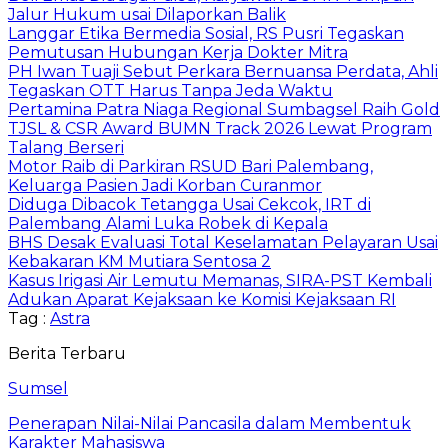
Jalur Hukum usai Dilaporkan Balik
Langgar Etika Bermedia Sosial, RS Pusri Tegaskan
Pemutusan Hubungan Kerja Dokter Mitra
PH Iwan Tuaji Sebut Perkara Bernuansa Perdata, Ahli
Tegaskan OTT Harus Tanpa Jeda Waktu
Pertamina Patra Niaga Regional Sumbagsel Raih Gold
TJSL & CSR Award BUMN Track 2026 Lewat Program
Talang Berseri
Motor Raib di Parkiran RSUD Bari Palembang,
Keluarga Pasien Jadi Korban Curanmor
Diduga Dibacok Tetangga Usai Cekcok, IRT di
Palembang Alami Luka Robek di Kepala
BHS Desak Evaluasi Total Keselamatan Pelayaran Usai
Kebakaran KM Mutiara Sentosa 2
Kasus Irigasi Air Lemutu Memanas, SIRA-PST Kembali
Adukan Aparat Kejaksaan ke Komisi Kejaksaan RI
Tag :
Astra
Berita Terbaru
Sumsel
Penerapan Nilai-Nilai Pancasila dalam Membentuk
Karakter Mahasiswa