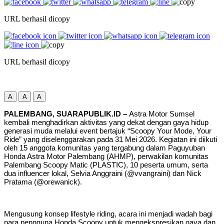
URL berhasil dicopy
URL berhasil dicopy
A
A
A
PALEMBANG, SUARAPUBLIK.ID –
Astra Motor Sumsel
kembali menghadirkan aktivitas yang dekat dengan gaya hidup
generasi muda melalui event bertajuk “Scoopy Your Mode, Your
Ride” yang diselenggarakan pada 31 Mei 2026. Kegiatan ini diikuti
oleh 15 anggota komunitas yang tergabung dalam Paguyuban
Honda Astra Motor Palembang (AHMP), perwakilan komunitas
Palembang Scoopy Matic (PLASTIC), 10 peserta umum, serta
dua influencer lokal, Selvia Anggraini (@vvangraini) dan Nick
Pratama (@orewanick).
Mengusung konsep lifestyle riding, acara ini menjadi wadah bagi
para pengguna Honda Scoopy untuk mengekspresikan gaya dan