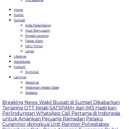
Home
Politik
Sumsel
Kota Palembang
Musi Banyuasin
Empat Lawang
Pagar Alam
OKU Timur
Lahat
Lifestyle
Advertorial
Hukum
Kriminal
Lainnya
About us
Pedoman Media Siber
Redaksi
Breaking News: Wakil Bupati di Sumsel Dikabarkan
Terjaring OTT Kejati
SATSPAM+ dari IM3 Hadirkan
Perlindungan WhatsApp Call Pertama di Indonesia
untuk Amankan Pejuang Ramadan
Pelaku
Curanmor diringkusi Unit Ranmor Polrestabes