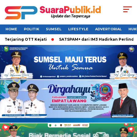
HOME
POLITIK
SUMSEL
LIFESTYLE
ADVERTORIAL
HUK
aring OTT Kejati
SATSPAM+ dari IM3 Hadirkan Perlindungan 