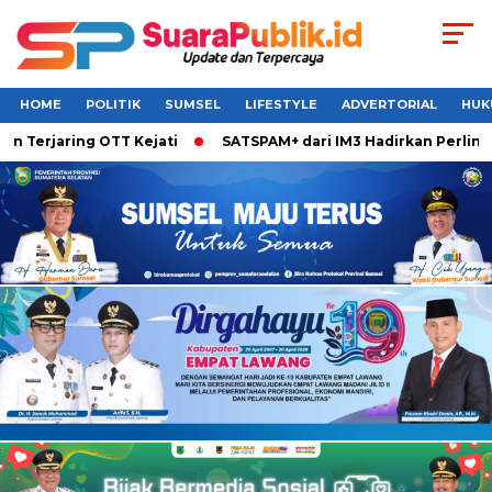
HOME
POLITIK
SUMSEL
LIFESTYLE
ADVERTORIAL
HUK
 Terjaring OTT Kejati
SATSPAM+ dari IM3 Hadirkan Perlindu