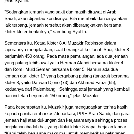
jelas Syafitri.
“Sedangkan jemaah yang sakit dan masih dirawat di Arab
Saudi, akan dipantau kondisinya. Bila membaik dan dinyatakan
laik terbang, jemaah tersebut akan diberangkatkan bersama
kloter-kloter berikutnya,” sambung Syafitri.
Sementara itu, Ketua Kloter 8 Al Muzakir Robinson dalam
laporannya menjelaskan, saat berangkat ke Tanah Suci, kloter 8
berjumlah 450 orang. Pada masa pemulangan, ada dua jemaah
yang pulang lebih awal yaitu Herman Afandi bersama kloter 4
dan Romli Muid Seman bersama kloter 5. Namun ada dua
jemaah dari kloter 17 yang bergabung pulang (tanazul) bersama
kloter 8, yaitu Darwan Djono (73) dan Akhmad Fauzi (65),
keduanya dari Palembang. “Sehingga total jemaah yang kembali
hari ini tetap berjumlah 450 orang,” jelas Muzakir.
Pada kesempatan itu, Muzakir juga mengucapkan terima kasih
kepada panitia embarkasi/debarkasi, PPIH Arab Saudi, dan para
jemaah haji atas dukungan dan kerjasamanya sehingga proses
perjalanan ibadah haji yang dilalui kloter 8 dapat berjalan lancar.
“Kami telah berusaha maksimal untuk memberikan pelayanan.