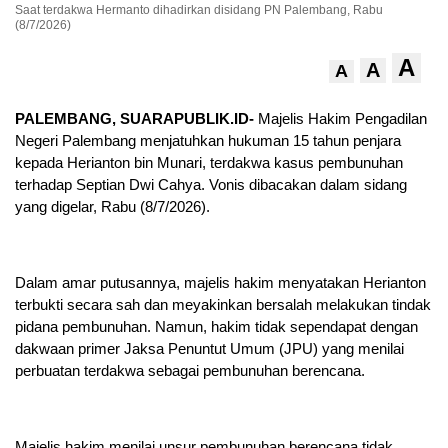
Saat terdakwa Hermanto dihadirkan disidang PN Palembang, Rabu
(8/7/2026)
A
A
A
PALEMBANG, SUARAPUBLIK.ID-
Majelis Hakim Pengadilan
Negeri Palembang menjatuhkan hukuman 15 tahun penjara
kepada Herianton bin Munari, terdakwa kasus pembunuhan
terhadap Septian Dwi Cahya. Vonis dibacakan dalam sidang
yang digelar, Rabu (8/7/2026).
Dalam amar putusannya, majelis hakim menyatakan Herianton
terbukti secara sah dan meyakinkan bersalah melakukan tindak
pidana pembunuhan. Namun, hakim tidak sependapat dengan
dakwaan primer Jaksa Penuntut Umum (JPU) yang menilai
perbuatan terdakwa sebagai pembunuhan berencana.
Majelis hakim menilai unsur pembunuhan berencana tidak