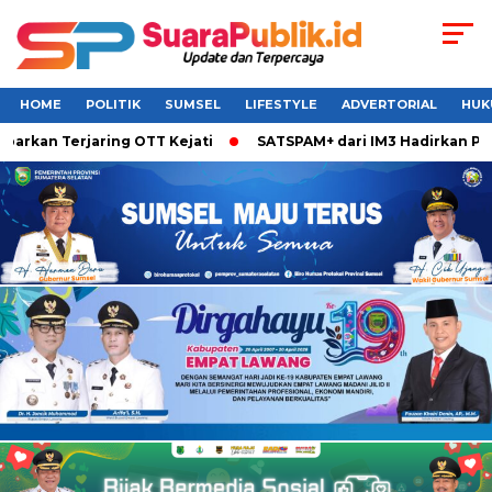
HOME
POLITIK
SUMSEL
LIFESTYLE
ADVERTORIAL
HUK
rkan Terjaring OTT Kejati
SATSPAM+ dari IM3 Hadirkan Perl