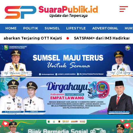
HOME
POLITIK
SUMSEL
LIFESTYLE
ADVERTORIAL
HUK
barkan Terjaring OTT Kejati
SATSPAM+ dari IM3 Hadirkan Pe