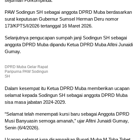
sejumlah Forkompinda.
PAW Sodingun SH sebagai anggota DPRD Muba berdasarkan
surat keputusan Gubernur Sumsel Herman Deru nomor
173/KPTS/I/2026 tertanggal 16 Maret 2026.
Selanjutnya pengucapan sumpah janji Sodingun SH sebagai
anggota DPRD Muba dipandu Ketua DPRD Muba Afitni Junaidi
Gumay.
DPRD Muba Gelar Rapat
Paripurna PAW Sodingun
SH
Dalam kesempat itu Ketua DPRD Muba memberikan ucapan
selamat kepada Sodingun SH sebagai anggota DPRD Muba
sisa masa jabatan 2024-2029.
“Selamat telah menempati kursi baru sebagai Anggota DPRD
Musi Banyuasin semoga amanah,” ujar Afitni Junaidi Gumay,
Senin (6/4/2026).
Ucapan selamat juga disampaikan Bupati Muba M Toha Tohet