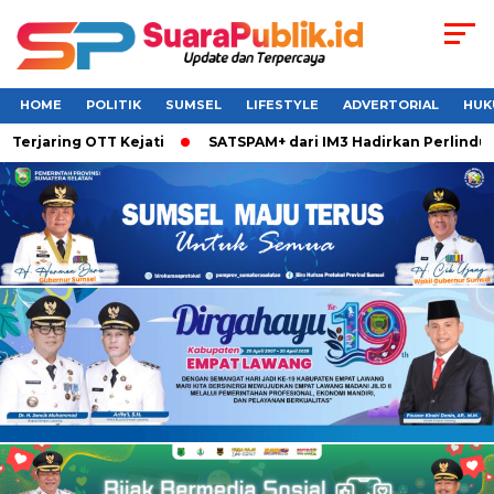
HOME
POLITIK
SUMSEL
LIFESTYLE
ADVERTORIAL
HUK
rjaring OTT Kejati
SATSPAM+ dari IM3 Hadirkan Perlindunga