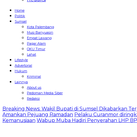
Home
Politik
Sumsel
Kota Palembang
Musi Banyuasin
Empat Lawang
Pagar Alam
OKU Timur
Lahat
Lifestyle
Advertorial
Hukum
Kriminal
Lainnya
About us
Pedoman Media Siber
Redaksi
Breaking News: Wakil Bupati di Sumsel Dikabarkan Terj
Amankan Pejuang Ramadan
Pelaku Curanmor diringk
Kemanusiaan
Wabup Muba Hadiri Penyerahan LHP BPK