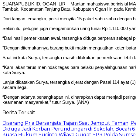
SUARAPUBLIK.ID, OGAN ILIR – Mantan mahasiswa berinisial MA ditan
Tambak, Kecamatan Tanjung Batu, Kabupaten Ogan Ilir, pada Kamis,
Dari tangan tersangka, polisi menyita 15 paket sabu-sabu dengan b
Selain itu, petugas juga mengamankan uang tunai Rp 1.110.000 yang
“Dari hasil pemeriksaan awal, tersangka diduga berperan sebagai p
“Dengan ditemukannya barang bukti makin menguatkan keterlibata
Saat ini kata Surya, tersangka masih dilakukan pemeriksaan lebih la
“Kami akan terus menindak tegas para pelaku penyalahgunaan nark
kata Surya.
Lanjut dikatakan Surya, tersangka dijerat dengan Pasal 114 ayat (
secara ilegal.
“Dengan adanya penangkapan ini, diharapkan dapat menjadi pering
keamanan masyarakat,” tutur Surya. (ANA)
Berita Terkait
Diserang Pria Bersenjata Tajam Saat Jemput Teman, 
Diduga Jadi Korban Perundungan di Sekolah, Bocah 6
Kuasa Hukum Sucipto Wijaya Gugat SP3 Polda Sumsel,