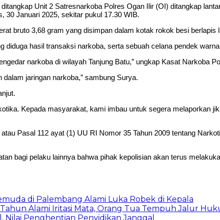
gkap Unit 2 Satresnarkoba Polres Ogan Ilir (OI) ditangkap lantara
 30 Januari 2025, sekitar pukul 17.30 WIB.
erat bruto 3,68 gram yang disimpan dalam kotak rokok besi berlapis l
 diduga hasil transaksi narkoba, serta sebuah celana pendek warna 
engedar narkoba di wilayah Tanjung Batu,” ungkap Kasat Narkoba Polr
n dalam jaringan narkoba,” sambung Surya.
njut.
otika. Kepada masyarakat, kami imbau untuk segera melaporkan jika
1) atau Pasal 112 ayat (1) UU RI Nomor 35 Tahun 2009 tentang Narko
atan bagi pelaku lainnya bahwa pihak kepolisian akan terus melakuk
Pemuda di Palembang Alami Luka Robek di Kepala
 Tahun Alami Iritasi Mata, Orang Tua Tempuh Jalur Hu
 Nilai Penghentian Penyidikan Janggal