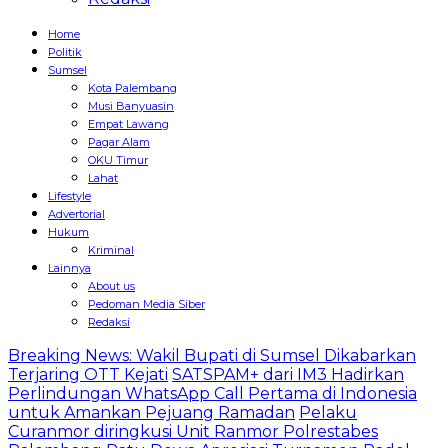
Home
Politik
Sumsel
Kota Palembang
Musi Banyuasin
Empat Lawang
Pagar Alam
OKU Timur
Lahat
Lifestyle
Advertorial
Hukum
Kriminal
Lainnya
About us
Pedoman Media Siber
Redaksi
Breaking News: Wakil Bupati di Sumsel Dikabarkan
Terjaring OTT Kejati
SATSPAM+ dari IM3 Hadirkan
Perlindungan WhatsApp Call Pertama di Indonesia
untuk Amankan Pejuang Ramadan
Pelaku
Curanmor diringkusi Unit Ranmor Polrestabes