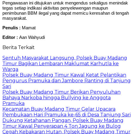
Pengawasan ini ditujukan untuk mengendus sekaligus menindak
tegas setiap indikasi aktivitas penyelewengan maupun
penimbunan BBM ilegal yang dapat memicu keresahan di tengah
masyarakat.
Penulis :
Mamat
Editor :
Aan Wahyudi
Berita Terkait
Sentuh Masyarakat Langsung, Polsek Buay Madang
Timur Bagikan Lembaran Maklumat Karhutla ke
Warga
Polsek Buay Madang Timur Kawal Ketat Pelantikan
Pengurus Pramuka dan Jambore Ranting di Tanjung
Sari
Polsek Buay Madang Timur Berikan Penyuluhan
Bahaya Narkoba hingga Bullying ke Anggota
Pramuka
Kecamatan Buay Madang Timur Gelar Upacara
Pembukaan Hari Pramuka ke-65 di Desa Tanjung Sari
Dukung Ketahanan Pangan, Polsek Buay Madang
Timur Kawal Penyerapan 4 Ton Jagung ke Bulog
Cegah Kebakaran Hutan, Polsek Buay Madang Timur