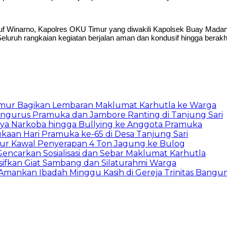
uf Winarno, Kapolres OKU Timur yang diwakili Kapolsek Buay Madan
luruh rangkaian kegiatan berjalan aman dan kondusif hingga berakh
imur Bagikan Lembaran Maklumat Karhutla ke Warga
ngurus Pramuka dan Jambore Ranting di Tanjung Sari
ya Narkoba hingga Bullying ke Anggota Pramuka
an Hari Pramuka ke-65 di Desa Tanjung Sari
r Kawal Penyerapan 4 Ton Jagung ke Bulog
ncarkan Sosialisasi dan Sebar Maklumat Karhutla
ifkan Giat Sambang dan Silaturahmi Warga
mankan Ibadah Minggu Kasih di Gereja Trinitas Bangun