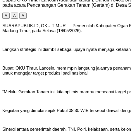
pada acara Pencanangan Gerakan Tanam (Gertam) di Desa S
A
A
A
SUARAPUBLIK.ID, OKU TIMUR — Pemerintah Kabupaten Ogan Kome
Madang Timur, pada Selasa (19/05/2026).
Langkah strategis ini diambil sebagai upaya nyata menjaga ketaha
Bupati OKU Timur, Lanosin, memimpin langsung jalannya penanama
untuk mengejar target produksi padi nasional.
“Melalui Gerakan Tanam ini, kita optimis mampu mencapai target pr
Kegiatan yang dimulai sejak Pukul 08.30 WIB tersebut diawali deng
Sinergi antara pemerintah daerah, TNI, Polri, kejaksaan, serta ke