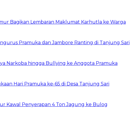
imur Bagikan Lembaran Maklumat Karhutla ke Warga
ngurus Pramuka dan Jambore Ranting di Tanjung Sari
ya Narkoba hingga Bullying ke Anggota Pramuka
an Hari Pramuka ke-65 di Desa Tanjung Sari
r Kawal Penyerapan 4 Ton Jagung ke Bulog