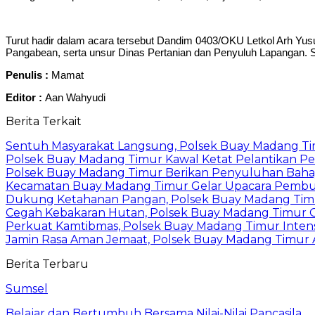
Turut hadir dalam acara tersebut Dandim 0403/OKU Letkol Arh Yus
Pangabean, serta unsur Dinas Pertanian dan Penyuluh Lapangan. Se
Penulis :
Mamat
Editor :
Aan Wahyudi
Berita Terkait
Sentuh Masyarakat Langsung, Polsek Buay Madang T
Polsek Buay Madang Timur Kawal Ketat Pelantikan Pe
Polsek Buay Madang Timur Berikan Penyuluhan Baha
Kecamatan Buay Madang Timur Gelar Upacara Pembuka
Dukung Ketahanan Pangan, Polsek Buay Madang Timu
Cegah Kebakaran Hutan, Polsek Buay Madang Timur Ge
Perkuat Kamtibmas, Polsek Buay Madang Timur Intens
Jamin Rasa Aman Jemaat, Polsek Buay Madang Timur A
Berita Terbaru
Sumsel
Belajar dan Bertumbuh Bersama Nilai-Nilai Pancasila