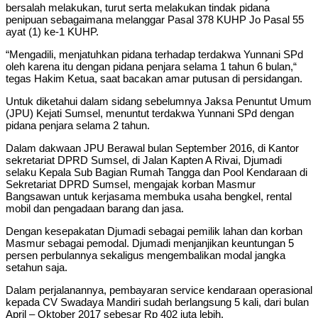
bersalah melakukan, turut serta melakukan tindak pidana
penipuan sebagaimana melanggar Pasal 378 KUHP Jo Pasal 55
ayat (1) ke-1 KUHP.
“Mengadili, menjatuhkan pidana terhadap terdakwa Yunnani SPd
oleh karena itu dengan pidana penjara selama 1 tahun 6 bulan,“
tegas Hakim Ketua, saat bacakan amar putusan di persidangan.
Untuk diketahui dalam sidang sebelumnya Jaksa Penuntut Umum
(JPU) Kejati Sumsel, menuntut terdakwa Yunnani SPd dengan
pidana penjara selama 2 tahun.
Dalam dakwaan JPU Berawal bulan September 2016, di Kantor
sekretariat DPRD Sumsel, di Jalan Kapten A Rivai, Djumadi
selaku Kepala Sub Bagian Rumah Tangga dan Pool Kendaraan di
Sekretariat DPRD Sumsel, mengajak korban Masmur
Bangsawan untuk kerjasama membuka usaha bengkel, rental
mobil dan pengadaan barang dan jasa.
Dengan kesepakatan Djumadi sebagai pemilik lahan dan korban
Masmur sebagai pemodal. Djumadi menjanjikan keuntungan 5
persen perbulannya sekaligus mengembalikan modal jangka
setahun saja.
Dalam perjalanannya, pembayaran service kendaraan operasional
kepada CV Swadaya Mandiri sudah berlangsung 5 kali, dari bulan
April – Oktober 2017 sebesar Rp 402 juta lebih.