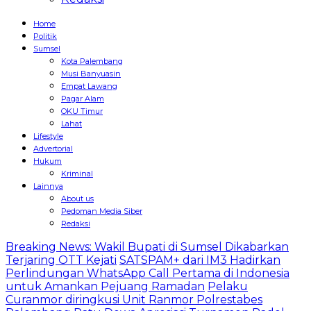
Home
Politik
Sumsel
Kota Palembang
Musi Banyuasin
Empat Lawang
Pagar Alam
OKU Timur
Lahat
Lifestyle
Advertorial
Hukum
Kriminal
Lainnya
About us
Pedoman Media Siber
Redaksi
Breaking News: Wakil Bupati di Sumsel Dikabarkan
Terjaring OTT Kejati
SATSPAM+ dari IM3 Hadirkan
Perlindungan WhatsApp Call Pertama di Indonesia
untuk Amankan Pejuang Ramadan
Pelaku
Curanmor diringkusi Unit Ranmor Polrestabes