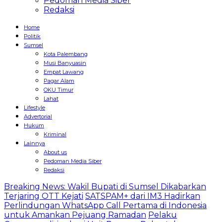
Pedoman Media Siber
Redaksi
Home
Politik
Sumsel
Kota Palembang
Musi Banyuasin
Empat Lawang
Pagar Alam
OKU Timur
Lahat
Lifestyle
Advertorial
Hukum
Kriminal
Lainnya
About us
Pedoman Media Siber
Redaksi
Breaking News: Wakil Bupati di Sumsel Dikabarkan
Terjaring OTT Kejati
SATSPAM+ dari IM3 Hadirkan
Perlindungan WhatsApp Call Pertama di Indonesia
untuk Amankan Pejuang Ramadan
Pelaku