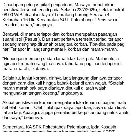
Dihadapan petugas piket pengaduan, Masayu menuturkan
peristiwa tersebut terjadi pada Selasa (22/7/2025), sekitar pukul
08.00 WIB, di Jalan Jaya 7 Lematang Lorong Serasan 4
Kelurahan 16 Ulu Kecamatan SU II Palembang. “Peristiwa ini
terjadi di rumah,” ucapnya.
Berawal, di mana terlapor dan korban merupakan pasangan
suami istri (Pasutri). Dan saat peristiwa tersebut terjadi terlapor
sedang menginap dirumah orang tua korban. Tiba-tiba pada pagi
hari Terlapor ini langsung menarik korban dan marah-marah.
“Hubungan memang sudah lama tidak baik pak. Malam itu ia
nginap di rumah orang tua saya. tahu-tahu pagi hari terlapor ini
marah-marah,” katanya.
Selain itu, lanjut korban, dirinya juga langsung dianiaya terlapor
dengan cara dipukuli hingga babak-belur di arah wajah. “Setelah
marah marah pak saya dianiaya dipukuli di arah wajah
mengunakan tangan kosong,” ungkapnya.
Akibat peristiwa ini korban mengalami luka lebam di bagian mata
sebelah kanan. “Oleh itulah pak saya laporkan, saya sudah tidak
tahan lagi. Apalagi dia juga pemalas berkerja cari uang untuk anak
dan saya,” bebernya.
Sementara, KA SPK Polrestabes Palembang, Ipda Kosasih
membenarkan adanya laporan korban terkait kasus KDRT.