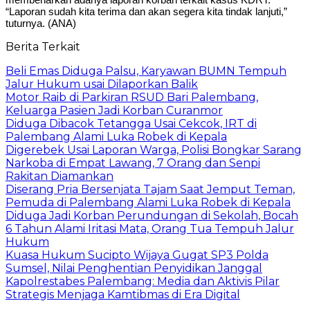
“Laporan sudah kita terima dan akan segera kita tindak lanjuti,”
tuturnya. (ANA)
Berita Terkait
Beli Emas Diduga Palsu, Karyawan BUMN Tempuh
Jalur Hukum usai Dilaporkan Balik
Motor Raib di Parkiran RSUD Bari Palembang,
Keluarga Pasien Jadi Korban Curanmor
Diduga Dibacok Tetangga Usai Cekcok, IRT di
Palembang Alami Luka Robek di Kepala
Digerebek Usai Laporan Warga, Polisi Bongkar Sarang
Narkoba di Empat Lawang, 7 Orang dan Senpi
Rakitan Diamankan
Diserang Pria Bersenjata Tajam Saat Jemput Teman,
Pemuda di Palembang Alami Luka Robek di Kepala
Diduga Jadi Korban Perundungan di Sekolah, Bocah
6 Tahun Alami Iritasi Mata, Orang Tua Tempuh Jalur
Hukum
Kuasa Hukum Sucipto Wijaya Gugat SP3 Polda
Sumsel, Nilai Penghentian Penyidikan Janggal
Kapolrestabes Palembang: Media dan Aktivis Pilar
Strategis Menjaga Kamtibmas di Era Digital