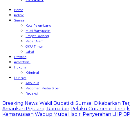
Home
Politik
Sumsel
Kota Palembang
Musi Banyuasin
Empat Lawang
Pagar Alam
OKU Timur
Lahat
Lifestyle
Advertorial
Hukum
Kriminal
Lainnya
About us
Pedoman Media Siber
Redaksi
Breaking News: Wakil Bupati di Sumsel Dikabarkan Terj
Amankan Pejuang Ramadan
Pelaku Curanmor diringk
Kemanusiaan
Wabup Muba Hadiri Penyerahan LHP BPK