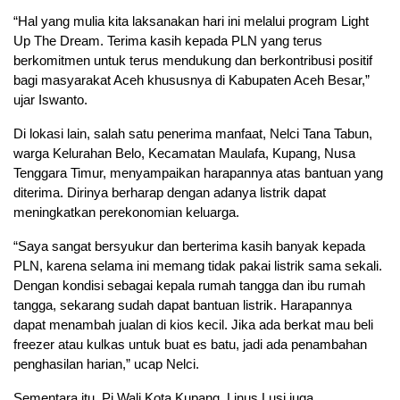
“Hal yang mulia kita laksanakan hari ini melalui program Light
Up The Dream. Terima kasih kepada PLN yang terus
berkomitmen untuk terus mendukung dan berkontribusi positif
bagi masyarakat Aceh khususnya di Kabupaten Aceh Besar,”
ujar Iswanto.
Di lokasi lain, salah satu penerima manfaat, Nelci Tana Tabun,
warga Kelurahan Belo, Kecamatan Maulafa, Kupang, Nusa
Tenggara Timur, menyampaikan harapannya atas bantuan yang
diterima. Dirinya berharap dengan adanya listrik dapat
meningkatkan perekonomian keluarga.
“Saya sangat bersyukur dan berterima kasih banyak kepada
PLN, karena selama ini memang tidak pakai listrik sama sekali.
Dengan kondisi sebagai kepala rumah tangga dan ibu rumah
tangga, sekarang sudah dapat bantuan listrik. Harapannya
dapat menambah jualan di kios kecil. Jika ada berkat mau beli
freezer atau kulkas untuk buat es batu, jadi ada penambahan
penghasilan harian,” ucap Nelci.
Sementara itu, Pj Wali Kota Kupang, Linus Lusi juga