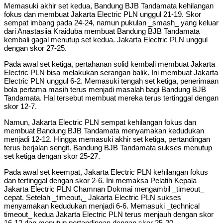
Memasuki akhir set kedua, Bandung BJB Tandamata kehilangan
fokus dan membuat Jakarta Electric PLN unggul 21-19. Skor
sempat imbang pada 24-24, namun pukulan _smash_ yang keluar
dari Anastasiia Kraiduba membuat Bandung BJB Tandamata
kembali gagal menutup set kedua. Jakarta Electric PLN unggul
dengan skor 27-25.
Pada awal set ketiga, pertahanan solid kembali membuat Jakarta
Electric PLN bisa melakukan serangan balik. Ini membuat Jakarta
Electric PLN unggul 6-2. Memasuki tengah set ketiga, penerimaan
bola pertama masih terus menjadi masalah bagi Bandung BJB
Tandamata. Hal tersebut membuat mereka terus tertinggal dengan
skor 12-7.
Namun, Jakarta Electric PLN sempat kehilangan fokus dan
membuat Bandung BJB Tandamata menyamakan kedudukan
menjadi 12-12. Hingga memasuki akhir set ketiga, pertandingan
terus berjalan sengit. Bandung BJB Tandamata sukses menutup
set ketiga dengan skor 25-27.
Pada awal set keempat, Jakarta Electric PLN kehilangan fokus
dan tertinggal dengan skor 2-6. Ini memaksa Pelatih Kepala
Jakarta Electric PLN Chamnan Dokmai mengambil _timeout_
cepat. Setelah _timeout,_ Jakarta Electric PLN sukses
menyamakan kedudukan menjadi 6-6. Memasuki _technical
timeout_ kedua Jakarta Electric PLN terus menjauh dengan skor
16-12 dan menutup pertandingan dengan skor 25-20.