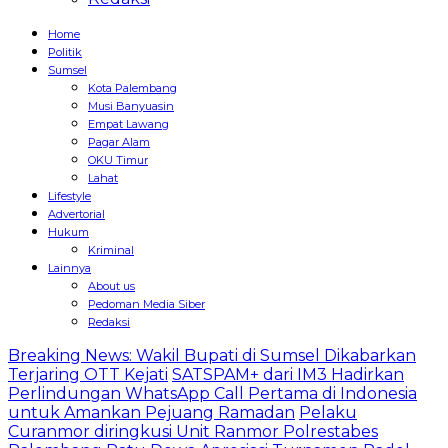
Home
Politik
Sumsel
Kota Palembang
Musi Banyuasin
Empat Lawang
Pagar Alam
OKU Timur
Lahat
Lifestyle
Advertorial
Hukum
Kriminal
Lainnya
About us
Pedoman Media Siber
Redaksi
Breaking News: Wakil Bupati di Sumsel Dikabarkan
Terjaring OTT Kejati
SATSPAM+ dari IM3 Hadirkan
Perlindungan WhatsApp Call Pertama di Indonesia
untuk Amankan Pejuang Ramadan
Pelaku
Curanmor diringkusi Unit Ranmor Polrestabes