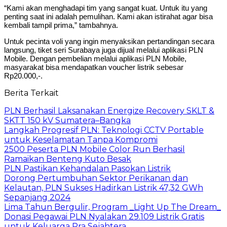
“Kami akan menghadapi tim yang sangat kuat. Untuk itu yang
penting saat ini adalah pemulihan. Kami akan istirahat agar bisa
kembali tampil prima,” tambahnya.
Untuk pecinta voli yang ingin menyaksikan pertandingan secara
langsung, tiket seri Surabaya juga dijual melalui aplikasi PLN
Mobile. Dengan pembelian melalui aplikasi PLN Mobile,
masyarakat bisa mendapatkan voucher listrik sebesar
Rp20.000,-.
Berita Terkait
PLN Berhasil Laksanakan Energize Recovery SKLT &
SKTT 150 kV Sumatera–Bangka
Langkah Progresif PLN: Teknologi CCTV Portable
untuk Keselamatan Tanpa Kompromi
2500 Peserta PLN Mobile Color Run Berhasil
Ramaikan Benteng Kuto Besak
PLN Pastikan Kehandalan Pasokan Listrik
Dorong Pertumbuhan Sektor Perikanan dan
Kelautan, PLN Sukses Hadirkan Listrik 47,32 GWh
Sepanjang 2024
Lima Tahun Bergulir, Program _Light Up The Dream_
Donasi Pegawai PLN Nyalakan 29.109 Listrik Gratis
untuk Keluarga Pra Sejahtera