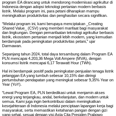
program EA dirancang untuk mendorong modernisasi agrikultur di
Indonesia dengan adopsi teknologi pertanian modern berbasis
listrik. Melalui program ini, para petani diharapkan mampu
meningkatkan produktivitas dan penghasilan secara signifikan.
“Melalui program ini, kami berupaya menciptakan _Creating
Shared Value_ (CSV) yang memberi manfaat bagi masyarakat
dan lingkungan. Dengan pemanfaatan teknologi agrikultur berbasis
listrik, ekosistem pertanian menjadi lebih modern, yang kemudian
berdampak pada peningkatan produktivitas petani,” ujar
Darmawan.
Sepanjang tahun 2024, total daya tersambung dalam Program EA
PLN mencapai 4.203,36 Mega Volt Ampere (MVA), dengan
konsumsi listrik mencapai 6,17 Terawatt Hour (TWh).
Hal ini berdampak positif pada peningkatan penjualan tenaga listrik
pelanggan EA yang tumbuh sebesar 10,15% dan diiringi
pertumbuhan pendapatan yang meningkat sebesar 9,35% Year on
Year (YoY).
“Lewat Program EA, PLN berdedikasi untuk menjamin akses
energi yang terjangkau, andal, berkelanjutan, dan modern untuk
semua. Kami juga ingin berkontribusi dalam meningkatkan
kesejahteraan di Indonesia melalui penciptaan lapangan kerja bagi
masyarakat, serta memastikan ketahanan pangan dengan gizi
yang sehat, sesuai dengan visi Asta Cita Presiden Prabowo