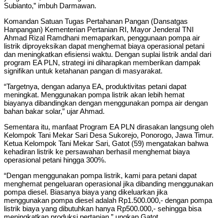
Subianto,” imbuh Darmawan.
Komandan Satuan Tugas Pertahanan Pangan (Dansatgas
Hanpangan) Kementerian Pertanian RI, Mayor Jenderal TNI
Ahmad Rizal Ramdhani memaparkan, penggunaan pompa air
listrik diproyeksikan dapat menghemat biaya operasional petani
dan meningkatkan efisiensi waktu. Dengan suplai listrik andal dari
program EA PLN, strategi ini diharapkan memberikan dampak
signifikan untuk ketahanan pangan di masyarakat.
“Targetnya, dengan adanya EA, produktivitas petani dapat
meningkat. Menggunakan pompa listrik akan lebih hemat
biayanya dibandingkan dengan menggunakan pompa air dengan
bahan bakar solar,” ujar Ahmad.
Sementara itu, manfaat Program EA PLN dirasakan langsung oleh
Kelompok Tani Mekar Sari Desa Sukorejo, Ponorogo, Jawa Timur.
Ketua Kelompok Tani Mekar Sari, Gatot (59) mengatakan bahwa
kehadiran listrik ke persawahan berhasil menghemat biaya
operasional petani hingga 300%.
“Dengan menggunakan pompa listrik, kami para petani dapat
menghemat pengeluaran operasional jika dibanding menggunakan
pompa diesel. Biasanya biaya yang dikeluarkan jika
menggunakan pompa diesel adalah Rp1.500.000,- dengan pompa
listrik biaya yang dibutuhkan hanya Rp500.000,- sehingga bisa
meningkatkan produksi pertanian,” ungkap Gatot.