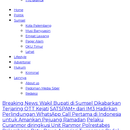
Home
Politik
Sumsel
Kota Palembang
Musi Banyuasin
Empat Lawang
Pagar Alam
OKU Timur
Lahat
Lifestyle
Advertorial
Hukum
Kriminal
Lainnya
About us
Pedoman Media Siber
Redaksi
Breaking News: Wakil Bupati di Sumsel Dikabarkan
Terjaring OTT Kejati
SATSPAM+ dari IM3 Hadirkan
Perlindungan WhatsApp Call Pertama di Indonesia
untuk Amankan Pejuang Ramadan
Pelaku
Curanmor diringkusi Unit Ranmor Polrestabes