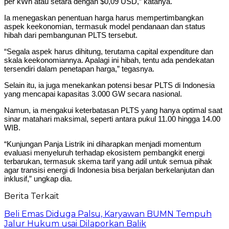
per kWh atau setara dengan $0,09 USD,” katanya.
Ia menegaskan penentuan harga harus mempertimbangkan
aspek keekonomian, termasuk model pendanaan dan status
hibah dari pembangunan PLTS tersebut.
“Segala aspek harus dihitung, terutama capital expenditure dan
skala keekonomiannya. Apalagi ini hibah, tentu ada pendekatan
tersendiri dalam penetapan harga,” tegasnya.
Selain itu, ia juga menekankan potensi besar PLTS di Indonesia
yang mencapai kapasitas 3.000 GW secara nasional.
Namun, ia mengakui keterbatasan PLTS yang hanya optimal saat
sinar matahari maksimal, seperti antara pukul 11.00 hingga 14.00
WIB.
“Kunjungan Panja Listrik ini diharapkan menjadi momentum
evaluasi menyeluruh terhadap ekosistem pembangkit energi
terbarukan, termasuk skema tarif yang adil untuk semua pihak
agar transisi energi di Indonesia bisa berjalan berkelanjutan dan
inklusif,” ungkap dia.
Berita Terkait
Beli Emas Diduga Palsu, Karyawan BUMN Tempuh
Jalur Hukum usai Dilaporkan Balik