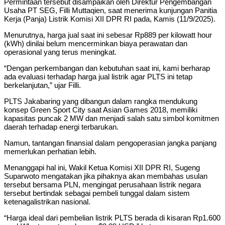
Permintaan tersebut disampaikan oleh Direktur Pengembangan
Usaha PT SEG, Filli Muttaqien, saat menerima kunjungan Panitia
Kerja (Panja) Listrik Komisi XII DPR RI pada, Kamis (11/9/2025).
Menurutnya, harga jual saat ini sebesar Rp889 per kilowatt hour
(kWh) dinilai belum mencerminkan biaya perawatan dan
operasional yang terus meningkat.
“Dengan perkembangan dan kebutuhan saat ini, kami berharap
ada evaluasi terhadap harga jual listrik agar PLTS ini tetap
berkelanjutan,” ujar Filli.
PLTS Jakabaring yang dibangun dalam rangka mendukung
konsep Green Sport City saat Asian Games 2018, memiliki
kapasitas puncak 2 MW dan menjadi salah satu simbol komitmen
daerah terhadap energi terbarukan.
Namun, tantangan finansial dalam pengoperasian jangka panjang
memerlukan perhatian lebih.
Menanggapi hal ini, Wakil Ketua Komisi XII DPR RI, Sugeng
Suparwoto mengatakan jika pihaknya akan membahas usulan
tersebut bersama PLN, mengingat perusahaan listrik negara
tersebut bertindak sebagai pembeli tunggal dalam sistem
ketenagalistrikan nasional.
“Harga ideal dari pembelian listrik PLTS berada di kisaran Rp1.600