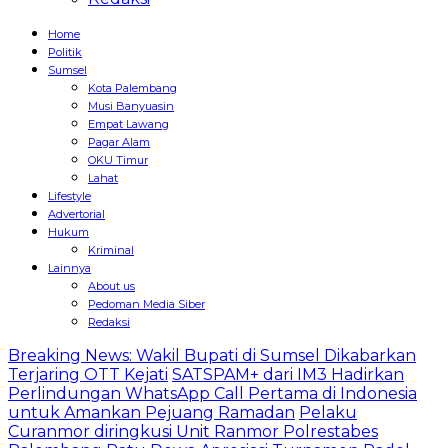
Home
Politik
Sumsel
Kota Palembang
Musi Banyuasin
Empat Lawang
Pagar Alam
OKU Timur
Lahat
Lifestyle
Advertorial
Hukum
Kriminal
Lainnya
About us
Pedoman Media Siber
Redaksi
Breaking News: Wakil Bupati di Sumsel Dikabarkan
Terjaring OTT Kejati
SATSPAM+ dari IM3 Hadirkan
Perlindungan WhatsApp Call Pertama di Indonesia
untuk Amankan Pejuang Ramadan
Pelaku
Curanmor diringkusi Unit Ranmor Polrestabes