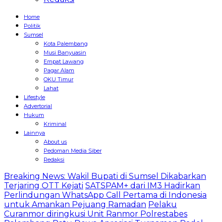
Home
Politik
Sumsel
Kota Palembang
Musi Banyuasin
Empat Lawang
Pagar Alam
OKU Timur
Lahat
Lifestyle
Advertorial
Hukum
Kriminal
Lainnya
About us
Pedoman Media Siber
Redaksi
Breaking News: Wakil Bupati di Sumsel Dikabarkan
Terjaring OTT Kejati
SATSPAM+ dari IM3 Hadirkan
Perlindungan WhatsApp Call Pertama di Indonesia
untuk Amankan Pejuang Ramadan
Pelaku
Curanmor diringkusi Unit Ranmor Polrestabes