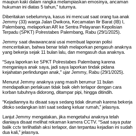
maupun kaki dalam rangka melampiaskan emosinya, ancaman
hukuman ini diatas 5 tahun,” tuturnya.
Diberitakan sebelumnya, kasus ini mencuat saat orang tua anak
Jemmy (33) warga Jalan Dwikora, Kecamatan Ilir Barat (IB) I,
Palembang, melaporkan AR ke Sentra Pelayanan Kepolisian
Terpadu (SPKT) Polrestabes Palembang, Rabu (29/1/2025).
Jemmy saat diwawancarai usai membuat laporan polisi
menceritakan, bahwa benar telah melaporkan pengasuh anaknya
yang bekerja sejak 11 bulan lalu, dan mengasuh dua anaknya.
“Saya laporkan ke SPKT Polrestabes Palembang karena
menganiaya anak saya, jadi saya laporkan tindak pidana
kejahatan perlindungan anak,” ujar Jemmy, Rabu (29/1/2025).
Menurut Jemmy anaknya yang masih berumur 11 bulan
mendapatkan perlakuan tidak baik oleh terlapor dengan cara
korban tubuhnya didorong, ditampar pipi, hingga ditindih.
“Kejadiannya itu disaat saya sedang tidak dirumah karena bekerja
ditoko sedangkan istri saat sedang keluar rumah,” jelasnya.
Lanjut Jemmy mengatakan, jika mengetahui anaknya telah
dianiaya disaat melihat rekaman kamera CCTV. “Saat saya putar
balik cctv terlihatlah aksi terlapor, dan terpantau kejadian ini sudah
dua kali,” jelasnya.