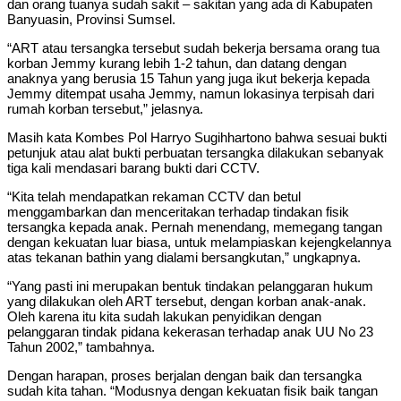
dan orang tuanya sudah sakit – sakitan yang ada di Kabupaten
Banyuasin, Provinsi Sumsel.
“ART atau tersangka tersebut sudah bekerja bersama orang tua
korban Jemmy kurang lebih 1-2 tahun, dan datang dengan
anaknya yang berusia 15 Tahun yang juga ikut bekerja kepada
Jemmy ditempat usaha Jemmy, namun lokasinya terpisah dari
rumah korban tersebut,” jelasnya.
Masih kata Kombes Pol Harryo Sugihhartono bahwa sesuai bukti
petunjuk atau alat bukti perbuatan tersangka dilakukan sebanyak
tiga kali mendasari barang bukti dari CCTV.
“Kita telah mendapatkan rekaman CCTV dan betul
menggambarkan dan menceritakan terhadap tindakan fisik
tersangka kepada anak. Pernah menendang, memegang tangan
dengan kekuatan luar biasa, untuk melampiaskan kejengkelannya
atas tekanan bathin yang dialami bersangkutan,” ungkapnya.
“Yang pasti ini merupakan bentuk tindakan pelanggaran hukum
yang dilakukan oleh ART tersebut, dengan korban anak-anak.
Oleh karena itu kita sudah lakukan penyidikan dengan
pelanggaran tindak pidana kekerasan terhadap anak UU No 23
Tahun 2002,” tambahnya.
Dengan harapan, proses berjalan dengan baik dan tersangka
sudah kita tahan. “Modusnya dengan kekuatan fisik baik tangan