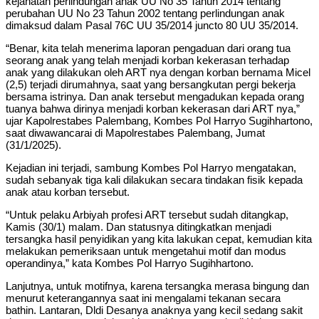
kejahatan perlindungan anak UU No 35 Tahun 2014 tentang
perubahan UU No 23 Tahun 2002 tentang perlindungan anak
dimaksud dalam Pasal 76C UU 35/2014 juncto 80 UU 35/2014.
“Benar, kita telah menerima laporan pengaduan dari orang tua
seorang anak yang telah menjadi korban kekerasan terhadap
anak yang dilakukan oleh ART nya dengan korban bernama Micel
(2,5) terjadi dirumahnya, saat yang bersangkutan pergi bekerja
bersama istrinya. Dan anak tersebut mengadukan kepada orang
tuanya bahwa dirinya menjadi korban kekerasan dari ART nya,”
ujar Kapolrestabes Palembang, Kombes Pol Harryo Sugihhartono,
saat diwawancarai di Mapolrestabes Palembang, Jumat
(31/1/2025).
Kejadian ini terjadi, sambung Kombes Pol Harryo mengatakan,
sudah sebanyak tiga kali dilakukan secara tindakan fisik kepada
anak atau korban tersebut.
“Untuk pelaku Arbiyah profesi ART tersebut sudah ditangkap,
Kamis (30/1) malam. Dan statusnya ditingkatkan menjadi
tersangka hasil penyidikan yang kita lakukan cepat, kemudian kita
melakukan pemeriksaan untuk mengetahui motif dan modus
operandinya,” kata Kombes Pol Harryo Sugihhartono.
Lanjutnya, untuk motifnya, karena tersangka merasa bingung dan
menurut keterangannya saat ini mengalami tekanan secara
bathin. Lantaran, Dldi Desanya anaknya yang kecil sedang sakit