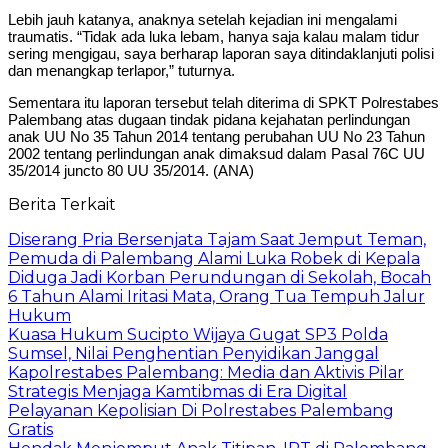
Lebih jauh katanya, anaknya setelah kejadian ini mengalami
traumatis. “Tidak ada luka lebam, hanya saja kalau malam tidur
sering mengigau, saya berharap laporan saya ditindaklanjuti polisi
dan menangkap terlapor,” tuturnya.
Sementara itu laporan tersebut telah diterima di SPKT Polrestabes
Palembang atas dugaan tindak pidana kejahatan perlindungan
anak UU No 35 Tahun 2014 tentang perubahan UU No 23 Tahun
2002 tentang perlindungan anak dimaksud dalam Pasal 76C UU
35/2014 juncto 80 UU 35/2014. (ANA)
Berita Terkait
Diserang Pria Bersenjata Tajam Saat Jemput Teman,
Pemuda di Palembang Alami Luka Robek di Kepala
Diduga Jadi Korban Perundungan di Sekolah, Bocah
6 Tahun Alami Iritasi Mata, Orang Tua Tempuh Jalur
Hukum
Kuasa Hukum Sucipto Wijaya Gugat SP3 Polda
Sumsel, Nilai Penghentian Penyidikan Janggal
Kapolrestabes Palembang: Media dan Aktivis Pilar
Strategis Menjaga Kamtibmas di Era Digital
Pelayanan Kepolisian Di Polrestabes Palembang
Gratis