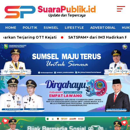
HOME
POLITIK
SUMSEL
LIFESTYLE
ADVERTORIAL
HUK
arkan Terjaring OTT Kejati
SATSPAM+ dari IM3 Hadirkan Per