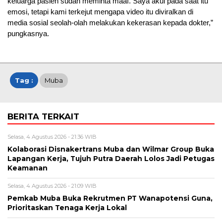
keluarga pasien sudah meminta maaf. Saya akui pada saat itu
emosi, tetapi kami terkejut mengapa video itu diviralkan di
media sosial seolah-olah melakukan kekerasan kepada dokter,”
pungkasnya.
Tag :
Muba
BERITA TERKAIT
Selasa, 4 Agustus 2026 - 21:36 WIB
Kolaborasi Disnakertrans Muba dan Wilmar Group Buka
Lapangan Kerja, Tujuh Putra Daerah Lolos Jadi Petugas
Keamanan
Selasa, 4 Agustus 2026 - 21:09 WIB
Pemkab Muba Buka Rekrutmen PT Wanapotensi Guna,
Prioritaskan Tenaga Kerja Lokal