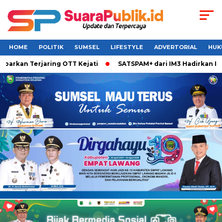
HOME
POLITIK
SUMSEL
LIFESTYLE
ADVERTORIAL
HUK
arkan Terjaring OTT Kejati
SATSPAM+ dari IM3 Hadirkan Perl