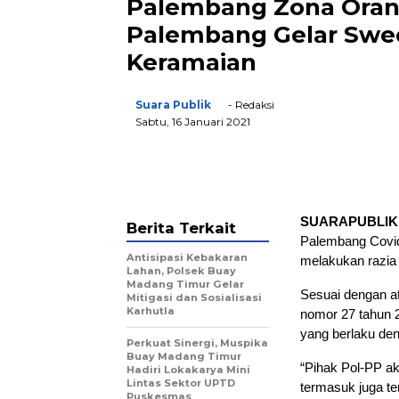
Palembang Zona Orang
Palembang Gelar Swee
Keramaian
Suara Publik
- Redaksi
Sabtu, 16 Januari 2021
SUARAPUBLIK,
Berita Terkait
Palembang Covid
Antisipasi Kebakaran
melakukan razia
Lahan, Polsek Buay
Madang Timur Gelar
Sesuai dengan a
Mitigasi dan Sosialisasi
Karhutla
nomor 27 tahun 
yang berlaku de
Perkuat Sinergi, Muspika
Buay Madang Timur
“Pihak Pol-PP ak
Hadiri Lokakarya Mini
Lintas Sektor UPTD
termasuk juga t
Puskesmas