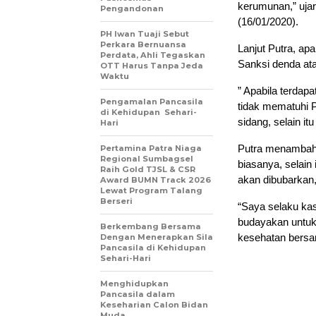
kerumunan,” uja
Pengandonan
(16/01/2020).
PH Iwan Tuaji Sebut
Perkara Bernuansa
Lanjut Putra, ap
Perdata, Ahli Tegaskan
Sanksi denda ata
OTT Harus Tanpa Jeda
Waktu
” Apabila terdap
Pengamalan Pancasila
tidak mematuhi P
di Kehidupan Sehari-
sidang, selain it
Hari
Putra menambahk
Pertamina Patra Niaga
Regional Sumbagsel
biasanya, selain
Raih Gold TJSL & CSR
akan dibubarkan,
Award BUMN Track 2026
Lewat Program Talang
Berseri
“Saya selaku ka
budayakan untuk 
Berkembang Bersama
kesehatan bersam
Dengan Menerapkan Sila
Pancasila di Kehidupan
Sehari-Hari
Menghidupkan
Pancasila dalam
Keseharian Calon Bidan
Muda