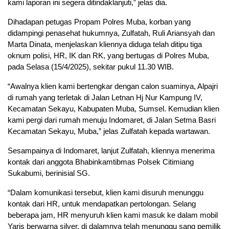
kami laporan ini segera ditindaklanjuti,” jelas dia.
Dihadapan petugas Propam Polres Muba, korban yang
didampingi penasehat hukumnya, Zulfatah, Ruli Ariansyah dan
Marta Dinata, menjelaskan kliennya diduga telah ditipu tiga
oknum polisi, HR, IK dan RK, yang bertugas di Polres Muba,
pada Selasa (15/4/2025), sekitar pukul 11.30 WIB.
“Awalnya klien kami bertengkar dengan calon suaminya, Alpajri
di rumah yang terletak di Jalan Letnan Hj Nur Kampung IV,
Kecamatan Sekayu, Kabupaten Muba, Sumsel. Kemudian klien
kami pergi dari rumah menuju Indomaret, di Jalan Setma Basri
Kecamatan Sekayu, Muba,” jelas Zulfatah kepada wartawan.
Sesampainya di Indomaret, lanjut Zulfatah, kliennya menerima
kontak dari anggota Bhabinkamtibmas Polsek Citimiang
Sukabumi, berinisial SG.
“Dalam komunikasi tersebut, klien kami disuruh menunggu
kontak dari HR, untuk mendapatkan pertolongan. Selang
beberapa jam, HR menyuruh klien kami masuk ke dalam mobil
Yaris berwarna silver, di dalamnya telah menunggu sang pemilik