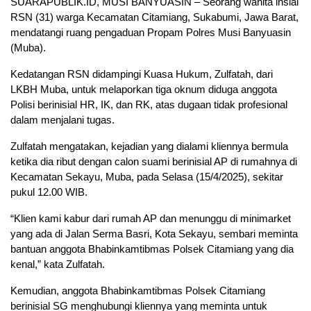
SUARAPUBLIK.ID, MUSI BANYUASIN – Seorang wanita insial
RSN (31) warga Kecamatan Citamiang, Sukabumi, Jawa Barat,
mendatangi ruang pengaduan Propam Polres Musi Banyuasin
(Muba).
Kedatangan RSN didampingi Kuasa Hukum, Zulfatah, dari
LKBH Muba, untuk melaporkan tiga oknum diduga anggota
Polisi berinisial HR, IK, dan RK, atas dugaan tidak profesional
dalam menjalani tugas.
Zulfatah mengatakan, kejadian yang dialami kliennya bermula
ketika dia ribut dengan calon suami berinisial AP di rumahnya di
Kecamatan Sekayu, Muba, pada Selasa (15/4/2025), sekitar
pukul 12.00 WIB.
“Klien kami kabur dari rumah AP dan menunggu di minimarket
yang ada di Jalan Serma Basri, Kota Sekayu, sembari meminta
bantuan anggota Bhabinkamtibmas Polsek Citamiang yang dia
kenal,” kata Zulfatah.
Kemudian, anggota Bhabinkamtibmas Polsek Citamiang
berinisial SG menghubungi kliennya yang meminta untuk