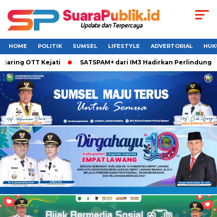
HOME
POLITIK
SUMSEL
LIFESTYLE
ADVERTORIAL
HUK
g OTT Kejati
SATSPAM+ dari IM3 Hadirkan Perlindungan What