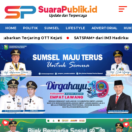
HOME
POLITIK
SUMSEL
LIFESTYLE
ADVERTORIAL
HUK
abarkan Terjaring OTT Kejati
SATSPAM+ dari IM3 Hadirkan P