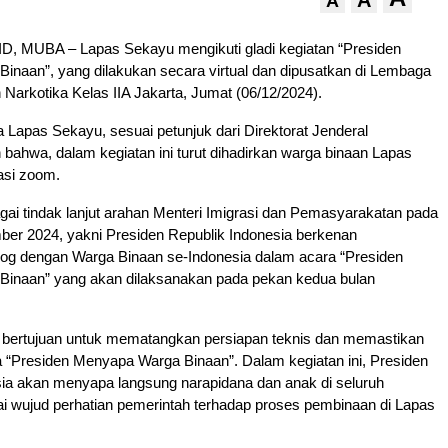
A
A
 MUBA – Lapas Sekayu mengikuti gladi kegiatan “Presiden
inaan”, yang dilakukan secara virtual dan dipusatkan di Lembaga
arkotika Kelas IIA Jakarta, Jumat (06/12/2024).
a Lapas Sekayu, sesuai petunjuk dari Direktorat Jenderal
ahwa, dalam kegiatan ini turut dihadirkan warga binaan Lapas
asi zoom.
agai tindak lanjut arahan Menteri Imigrasi dan Pemasyarakatan pada
ber 2024, yakni Presiden Republik Indonesia berkenan
og dengan Warga Binaan se-Indonesia dalam acara “Presiden
inaan” yang akan dilaksanakan pada pekan kedua bulan
ni bertujuan untuk mematangkan persiapan teknis dan memastikan
 “Presiden Menyapa Warga Binaan”. Dalam kegiatan ini, Presiden
sia akan menyapa langsung narapidana dan anak di seluruh
i wujud perhatian pemerintah terhadap proses pembinaan di Lapas