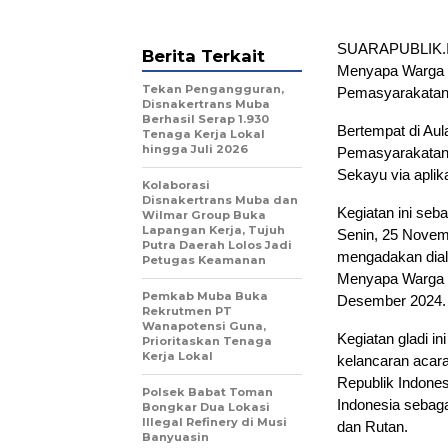
SUARAPUBLIK.ID,
Berita Terkait
Menyapa Warga B
Tekan Pengangguran,
Pemasyarakatan N
Disnakertrans Muba
Berhasil Serap 1.930
Bertempat di Aul
Tenaga Kerja Lokal
hingga Juli 2026
Pemasyarakatan b
Sekayu via aplik
Kolaborasi
Disnakertrans Muba dan
Kegiatan ini seb
Wilmar Group Buka
Lapangan Kerja, Tujuh
Senin, 25 Novem
Putra Daerah Lolos Jadi
mengadakan dial
Petugas Keamanan
Menyapa Warga B
Pemkab Muba Buka
Desember 2024.
Rekrutmen PT
Wanapotensi Guna,
Kegiatan gladi i
Prioritaskan Tenaga
Kerja Lokal
kelancaran acara
Republik Indone
Polsek Babat Toman
Indonesia sebaga
Bongkar Dua Lokasi
Illegal Refinery di Musi
dan Rutan.
Banyuasin