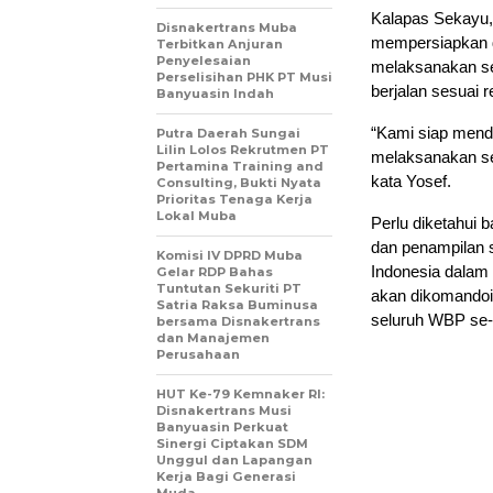
Kalapas Sekayu,
Disnakertrans Muba
mempersiapkan d
Terbitkan Anjuran
Penyelesaian
melaksanakan sel
Perselisihan PHK PT Musi
berjalan sesuai 
Banyuasin Indah
“Kami siap mend
Putra Daerah Sungai
Lilin Lolos Rekrutmen PT
melaksanakan se
Pertamina Training and
kata Yosef.
Consulting, Bukti Nyata
Prioritas Tenaga Kerja
Lokal Muba
Perlu diketahui 
dan penampilan 
Komisi IV DPRD Muba
Indonesia dalam
Gelar RDP Bahas
Tuntutan Sekuriti PT
akan dikomandoi 
Satria Raksa Buminusa
seluruh WBP se-
bersama Disnakertrans
dan Manajemen
Perusahaan
HUT Ke-79 Kemnaker RI:
Disnakertrans Musi
Banyuasin Perkuat
Sinergi Ciptakan SDM
Unggul dan Lapangan
Kerja Bagi Generasi