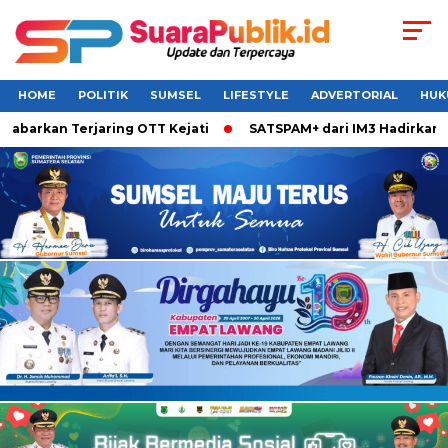
HOME
POLITIK
SUMSEL
LIFESTYLE
ADVERTORIAL
HUK
abarkan Terjaring OTT Kejati
SATSPAM+ dari IM3 Hadirkan Pe