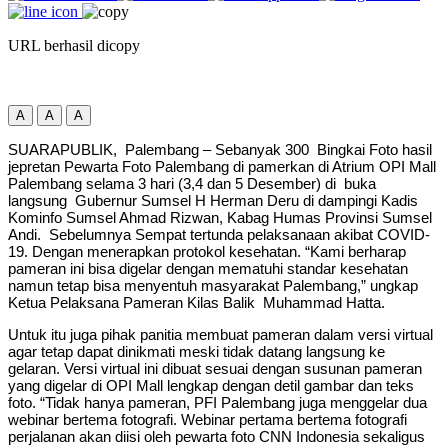
URL berhasil dicopy
A
A
A
SUARAPUBLIK, Palembang – Sebanyak 300 Bingkai Foto hasil
jepretan Pewarta Foto Palembang di pamerkan di Atrium OPI Mall
Palembang selama 3 hari (3,4 dan 5 Desember) di buka
langsung Gubernur Sumsel H Herman Deru di dampingi Kadis
Kominfo Sumsel Ahmad Rizwan, Kabag Humas Provinsi Sumsel
Andi. Sebelumnya Sempat tertunda pelaksanaan akibat COVID-
19. Dengan menerapkan protokol kesehatan. “Kami berharap
pameran ini bisa digelar dengan mematuhi standar kesehatan
namun tetap bisa menyentuh masyarakat Palembang,” ungkap
Ketua Pelaksana Pameran Kilas Balik Muhammad Hatta.
Untuk itu juga pihak panitia membuat pameran dalam versi virtual
agar tetap dapat dinikmati meski tidak datang langsung ke
gelaran. Versi virtual ini dibuat sesuai dengan susunan pameran
yang digelar di OPI Mall lengkap dengan detil gambar dan teks
foto. “Tidak hanya pameran, PFI Palembang juga menggelar dua
webinar bertema fotografi. Webinar pertama bertema fotografi
perjalanan akan diisi oleh pewarta foto CNN Indonesia sekaligus