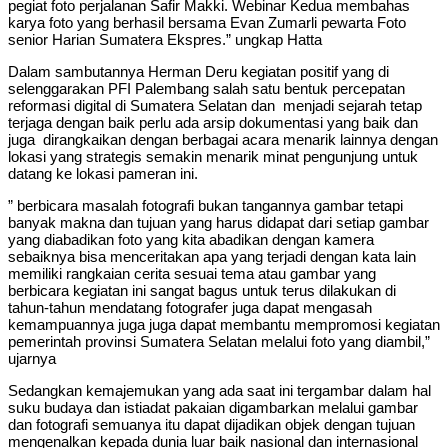
pegiat foto perjalanan Safir Makki. Webinar Kedua membahas
karya foto yang berhasil bersama Evan Zumarli pewarta Foto
senior Harian Sumatera Ekspres.” ungkap Hatta
Dalam sambutannya Herman Deru kegiatan positif yang di
selenggarakan PFI Palembang salah satu bentuk percepatan
reformasi digital di Sumatera Selatan dan menjadi sejarah tetap
terjaga dengan baik perlu ada arsip dokumentasi yang baik dan
juga dirangkaikan dengan berbagai acara menarik lainnya dengan
lokasi yang strategis semakin menarik minat pengunjung untuk
datang ke lokasi pameran ini.
” berbicara masalah fotografi bukan tangannya gambar tetapi
banyak makna dan tujuan yang harus didapat dari setiap gambar
yang diabadikan foto yang kita abadikan dengan kamera
sebaiknya bisa menceritakan apa yang terjadi dengan kata lain
memiliki rangkaian cerita sesuai tema atau gambar yang
berbicara kegiatan ini sangat bagus untuk terus dilakukan di
tahun-tahun mendatang fotografer juga dapat mengasah
kemampuannya juga juga dapat membantu mempromosi kegiatan
pemerintah provinsi Sumatera Selatan melalui foto yang diambil,”
ujarnya
Sedangkan kemajemukan yang ada saat ini tergambar dalam hal
suku budaya dan istiadat pakaian digambarkan melalui gambar
dan fotografi semuanya itu dapat dijadikan objek dengan tujuan
mengenalkan kepada dunia luar baik nasional dan internasional