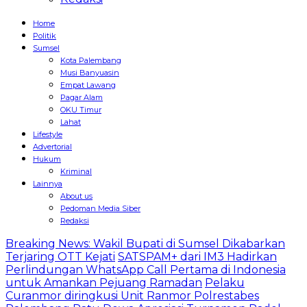
Home
Politik
Sumsel
Kota Palembang
Musi Banyuasin
Empat Lawang
Pagar Alam
OKU Timur
Lahat
Lifestyle
Advertorial
Hukum
Kriminal
Lainnya
About us
Pedoman Media Siber
Redaksi
Breaking News: Wakil Bupati di Sumsel Dikabarkan
Terjaring OTT Kejati
SATSPAM+ dari IM3 Hadirkan
Perlindungan WhatsApp Call Pertama di Indonesia
untuk Amankan Pejuang Ramadan
Pelaku
Curanmor diringkusi Unit Ranmor Polrestabes