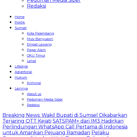
Pedoman Media Siber
Redaksi
Home
Politik
Sumsel
Kota Palembang
Musi Banyuasin
Empat Lawang
Pagar Alam
OKU Timur
Lahat
Lifestyle
Advertorial
Hukum
Kriminal
Lainnya
About us
Pedoman Media Siber
Redaksi
Breaking News: Wakil Bupati di Sumsel Dikabarkan
Terjaring OTT Kejati
SATSPAM+ dari IM3 Hadirkan
Perlindungan WhatsApp Call Pertama di Indonesia
untuk Amankan Pejuang Ramadan
Pelaku