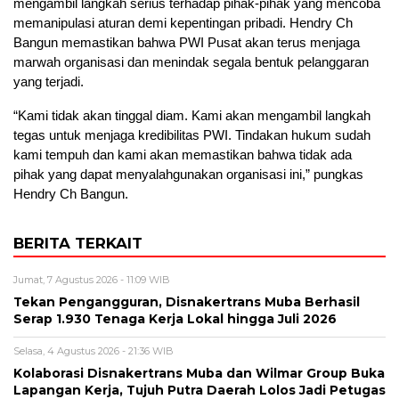
mengambil langkah serius terhadap pihak-pihak yang mencoba
memanipulasi aturan demi kepentingan pribadi. Hendry Ch
Bangun memastikan bahwa PWI Pusat akan terus menjaga
marwah organisasi dan menindak segala bentuk pelanggaran
yang terjadi.
“Kami tidak akan tinggal diam. Kami akan mengambil langkah
tegas untuk menjaga kredibilitas PWI. Tindakan hukum sudah
kami tempuh dan kami akan memastikan bahwa tidak ada
pihak yang dapat menyalahgunakan organisasi ini,” pungkas
Hendry Ch Bangun.
BERITA TERKAIT
Jumat, 7 Agustus 2026 - 11:09 WIB
Tekan Pengangguran, Disnakertrans Muba Berhasil
Serap 1.930 Tenaga Kerja Lokal hingga Juli 2026
Selasa, 4 Agustus 2026 - 21:36 WIB
Kolaborasi Disnakertrans Muba dan Wilmar Group Buka
Lapangan Kerja, Tujuh Putra Daerah Lolos Jadi Petugas