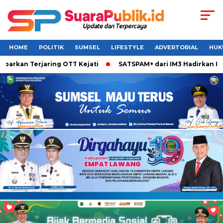
HOME
POLITIK
SUMSEL
LIFESTYLE
ADVERTORIAL
HUK
kan Terjaring OTT Kejati
SATSPAM+ dari IM3 Hadirkan Perli