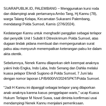
SUARAPUBLIK.ID, PALEMBANG – Menggunakan kursi roda
dan didampingi anak pertamanya Ambo Tang, Hj Kannu (78),
warga Talang Kelapa, Kecamatan Sukarami Palembang,
mendatangi Polda Sumsel, Kamis (27/6/2024).
Kedatangan Kannu untuk menghadiri panggilan sebagai terlapor
dari penyidik Unit I Subdit II Ditreskrimum Polda Sumsel, atas
dugaan tindak pidana membuat dan mempergunakan surat
palsu atau menyuruh menempatkan keterangan palsu ke dalam
akta otentik.
Sebelumnya, Nenek Kannu dilaporkan oleh keempat anaknya
yakni Indo Engka, Indo Laba, Indo Senang dan Dahlia melalui
kuasa pelapor Efendi Sugiono di Polda Sumsel, 7 Juni lalu
dengan nomor laporan LP/B/600/VI/2024/SPKT/Polda Sumsel.
“Jadi H Kannu ini dipanggil sebagai terlapor yang dilaporkan
anak-anaknya karena kasus penggelapan waris,” ucap Kuasa
Hukum Terlapor M Novel Suwa, saat diminta konfirmasi usai
mendampingi Nenek Kannu menjalani pemeriksaan.