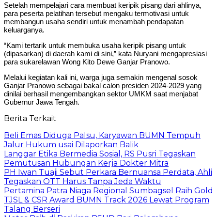
Setelah mempelajari cara membuat keripik pisang dari ahlinya,
para peserta pelatihan tersebut mengaku termotivasi untuk
membangun usaha sendiri untuk menambah pendapatan
keluarganya.
“Kami tertarik untuk membuka usaha keripik pisang untuk
(dipasarkan) di daerah kami di sini,” kata Nuryani mengapresiasi
para sukarelawan Wong Kito Dewe Ganjar Pranowo.
Melalui kegiatan kali ini, warga juga semakin mengenal sosok
Ganjar Pranowo sebagai bakal calon presiden 2024-2029 yang
dinilai berhasil mengembangkan sektor UMKM saat menjabat
Gubernur Jawa Tengah.
Berita Terkait
Beli Emas Diduga Palsu, Karyawan BUMN Tempuh
Jalur Hukum usai Dilaporkan Balik
Langgar Etika Bermedia Sosial, RS Pusri Tegaskan
Pemutusan Hubungan Kerja Dokter Mitra
PH Iwan Tuaji Sebut Perkara Bernuansa Perdata, Ahli
Tegaskan OTT Harus Tanpa Jeda Waktu
Pertamina Patra Niaga Regional Sumbagsel Raih Gold
TJSL & CSR Award BUMN Track 2026 Lewat Program
Talang Berseri