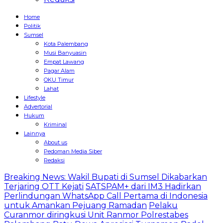
Home
Politik
Sumsel
Kota Palembang
Musi Banyuasin
Empat Lawang
Pagar Alam
OKU Timur
Lahat
Lifestyle
Advertorial
Hukum
Kriminal
Lainnya
About us
Pedoman Media Siber
Redaksi
Breaking News: Wakil Bupati di Sumsel Dikabarkan
Terjaring OTT Kejati
SATSPAM+ dari IM3 Hadirkan
Perlindungan WhatsApp Call Pertama di Indonesia
untuk Amankan Pejuang Ramadan
Pelaku
Curanmor diringkusi Unit Ranmor Polrestabes