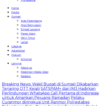
Home
Politik
Sumsel
Kota Palembang
Musi Banyuasin
Empat Lawang
Pagar Alam
OKU Timur
Lahat
Lifestyle
Advertorial
Hukum
Kriminal
Lainnya
About us
Pedoman Media Siber
Redaksi
Breaking News: Wakil Bupati di Sumsel Dikabarkan
Terjaring OTT Kejati
SATSPAM+ dari IM3 Hadirkan
Perlindungan WhatsApp Call Pertama di Indonesia
untuk Amankan Pejuang Ramadan
Pelaku
Curanmor diringkusi Unit Ranmor Polrestabes