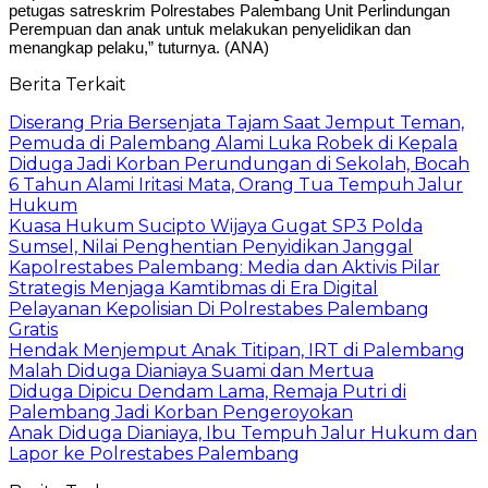
petugas satreskrim Polrestabes Palembang Unit Perlindungan
Perempuan dan anak untuk melakukan penyelidikan dan
menangkap pelaku,” tuturnya. (ANA)
Berita Terkait
Diserang Pria Bersenjata Tajam Saat Jemput Teman,
Pemuda di Palembang Alami Luka Robek di Kepala
Diduga Jadi Korban Perundungan di Sekolah, Bocah
6 Tahun Alami Iritasi Mata, Orang Tua Tempuh Jalur
Hukum
Kuasa Hukum Sucipto Wijaya Gugat SP3 Polda
Sumsel, Nilai Penghentian Penyidikan Janggal
Kapolrestabes Palembang: Media dan Aktivis Pilar
Strategis Menjaga Kamtibmas di Era Digital
Pelayanan Kepolisian Di Polrestabes Palembang
Gratis
Hendak Menjemput Anak Titipan, IRT di Palembang
Malah Diduga Dianiaya Suami dan Mertua
Diduga Dipicu Dendam Lama, Remaja Putri di
Palembang Jadi Korban Pengeroyokan
Anak Diduga Dianiaya, Ibu Tempuh Jalur Hukum dan
Lapor ke Polrestabes Palembang