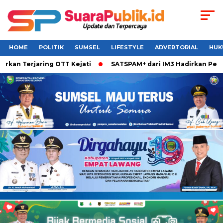
HOME
POLITIK
SUMSEL
LIFESTYLE
ADVERTORIAL
HUK
 Terjaring OTT Kejati
SATSPAM+ dari IM3 Hadirkan Perlindu