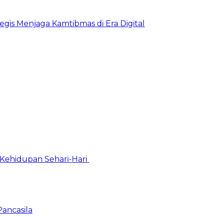
egis Menjaga Kamtibmas di Era Digital
Kehidupan Sehari-Hari
Pancasila