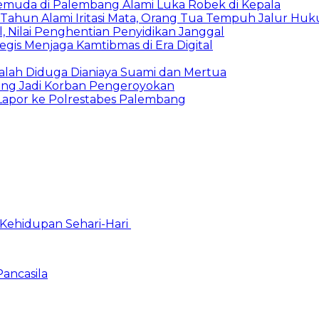
Pemuda di Palembang Alami Luka Robek di Kepala
 Tahun Alami Iritasi Mata, Orang Tua Tempuh Jalur Hu
 Nilai Penghentian Penyidikan Janggal
egis Menjaga Kamtibmas di Era Digital
alah Diduga Dianiaya Suami dan Mertua
ang Jadi Korban Pengeroyokan
Lapor ke Polrestabes Palembang
Kehidupan Sehari-Hari
Pancasila