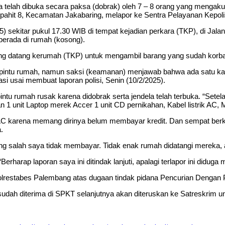
ah dibuka secara paksa (dobrak) oleh 7 – 8 orang yang mengaku da
ojopahit 8, Kecamatan Jakabaring, melapor ke Sentra Pelayanan Kepo
2025) sekitar pukul 17.30 WIB di tempat kejadian perkara (TKP), di 
berada di rumah (kosong).
ng datang kerumah (TKP) untuk mengambil barang yang sudah korban
a pintu rumah, namun saksi (keamanan) menjawab bahwa ada satu ka
masi usai membuat laporan polisi, Senin (10/2/2025).
tu rumah rusak karena didobrak serta jendela telah terbuka. “Setel
kan 1 unit Laptop merek Accer 1 unit CD pernikahan, Kabel listrik AC,
AC karena memang dirinya belum membayar kredit. Dan sempat berk
.
 salah saya tidak membayar. Tidak enak rumah didatangi mereka, ap
rharap laporan saya ini ditindak lanjuti, apalagi terlapor ini diduga 
 Polrestabes Palembang atas dugaan tindak pidana Pencurian Denga
dah diterima di SPKT selanjutnya akan diteruskan ke Satreskrim unt