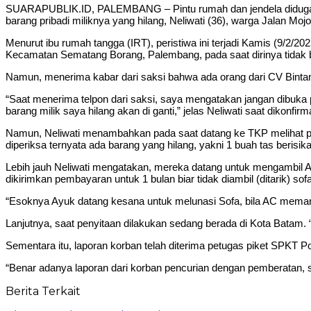
SUARAPUBLIK.ID, PALEMBANG – Pintu rumah dan jendela diduga tel
barang pribadi miliknya yang hilang, Neliwati (36), warga Jalan M
Menurut ibu rumah tangga (IRT), peristiwa ini terjadi Kamis (9/2/
Kecamatan Sematang Borang, Palembang, pada saat dirinya tidak 
Namun, menerima kabar dari saksi bahwa ada orang dari CV Binta
“Saat menerima telpon dari saksi, saya mengatakan jangan dibuk
barang milik saya hilang akan di ganti,” jelas Neliwati saat dikonfir
Namun, Neliwati menambahkan pada saat datang ke TKP melihat pin
diperiksa ternyata ada barang yang hilang, yakni 1 buah tas berisi
Lebih jauh Neliwati mengatakan, mereka datang untuk mengambil 
dikirimkan pembayaran untuk 1 bulan biar tidak diambil (ditarik) sofa
“Esoknya Ayuk datang kesana untuk melunasi Sofa, bila AC memang
Lanjutnya, saat penyitaan dilakukan sedang berada di Kota Batam. “Be
Sementara itu, laporan korban telah diterima petugas piket SPKT
“Benar adanya laporan dari korban pencurian dengan pemberatan, su
Berita Terkait