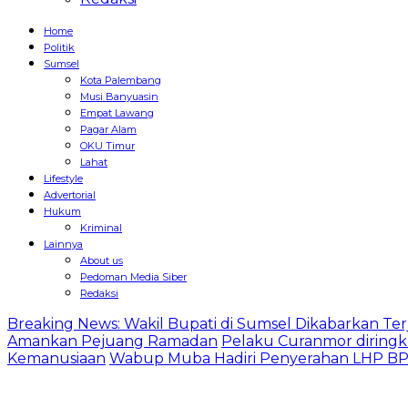
Home
Politik
Sumsel
Kota Palembang
Musi Banyuasin
Empat Lawang
Pagar Alam
OKU Timur
Lahat
Lifestyle
Advertorial
Hukum
Kriminal
Lainnya
About us
Pedoman Media Siber
Redaksi
Breaking News: Wakil Bupati di Sumsel Dikabarkan Terj
Amankan Pejuang Ramadan
Pelaku Curanmor diringk
Kemanusiaan
Wabup Muba Hadiri Penyerahan LHP BPK