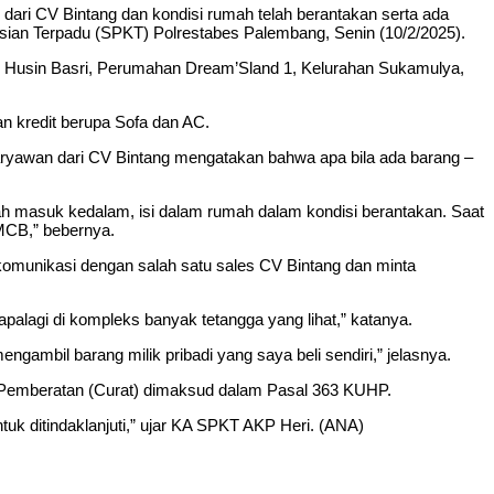
ri CV Bintang dan kondisi rumah telah berantakan serta ada
lisian Terpadu (SPKT) Polrestabes Palembang, Senin (10/2/2025).
Jalan Husin Basri, Perumahan Dream’Sland 1, Kelurahan Sukamulya,
 kredit berupa Sofa dan AC.
ryawan dari CV Bintang mengatakan bahwa apa bila ada barang –
ah masuk kedalam, isi dalam rumah dalam kondisi berantakan. Saat
 MCB,” bebernya.
omunikasi dengan salah satu sales CV Bintang dan minta
alagi di kompleks banyak tetangga yang lihat,” katanya.
mengambil barang milik pribadi yang saya beli sendiri,” jelasnya.
n Pemberatan (Curat) dimaksud dalam Pasal 363 KUHP.
uk ditindaklanjuti,” ujar KA SPKT AKP Heri. (ANA)