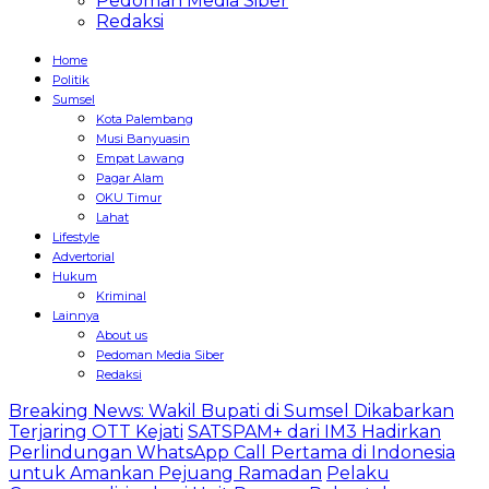
Pedoman Media Siber
Redaksi
Home
Politik
Sumsel
Kota Palembang
Musi Banyuasin
Empat Lawang
Pagar Alam
OKU Timur
Lahat
Lifestyle
Advertorial
Hukum
Kriminal
Lainnya
About us
Pedoman Media Siber
Redaksi
Breaking News: Wakil Bupati di Sumsel Dikabarkan
Terjaring OTT Kejati
SATSPAM+ dari IM3 Hadirkan
Perlindungan WhatsApp Call Pertama di Indonesia
untuk Amankan Pejuang Ramadan
Pelaku