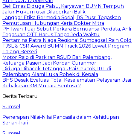
Kurir COD Dipolisikan
Beli Emas Diduga Palsu, Karyawan BUMN Tempuh
Jalur Hukum usai Dilaporkan Balik
Langgar Etika Bermedia Sosial, RS Pusri Tegaskan
Pemutusan Hubungan Kerja Dokter Mitra
PH Iwan Tuaji Sebut Perkara Bernuansa Perdata, Ahli
Tegaskan OTT Harus Tanpa Jeda Waktu
Pertamina Patra Niaga Regional Sumbagsel Raih Gold
TJSL & CSR Award BUMN Track 2026 Lewat Program
Talang Berseri
Motor Raib di Parkiran RSUD Bari Palembang,
Keluarga Pasien Jadi Korban Curanmor
Diduga Dibacok Tetangga Usai Cekcok, IRT di
Palembang Alami Luka Robek di Kepala
BHS Desak Evaluasi Total Keselamatan Pelayaran Usai
Kebakaran KM Mutiara Sentosa 2
Berita Terbaru
Sumsel
Penerapan Nilai-Nilai Pancasila dalam Kehidupan
Sehari-hari
Sumsel