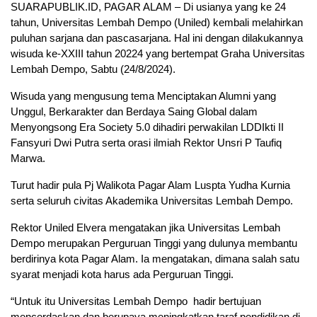
SUARAPUBLIK.ID, PAGAR ALAM – Di usianya yang ke 24
tahun, Universitas Lembah Dempo (Uniled) kembali melahirkan
puluhan sarjana dan pascasarjana. Hal ini dengan dilakukannya
wisuda ke-XXIII tahun 20224 yang bertempat Graha Universitas
Lembah Dempo, Sabtu (24/8/2024).
Wisuda yang mengusung tema Menciptakan Alumni yang
Unggul, Berkarakter dan Berdaya Saing Global dalam
Menyongsong Era Society 5.0 dihadiri perwakilan LDDIkti II
Fansyuri Dwi Putra serta orasi ilmiah Rektor Unsri P Taufiq
Marwa.
Turut hadir pula Pj Walikota Pagar Alam Luspta Yudha Kurnia
serta seluruh civitas Akademika Universitas Lembah Dempo.
Rektor Uniled Elvera mengatakan jika Universitas Lembah
Dempo merupakan Perguruan Tinggi yang dulunya membantu
berdirinya kota Pagar Alam. Ia mengatakan, dimana salah satu
syarat menjadi kota harus ada Perguruan Tinggi.
“Untuk itu Universitas Lembah Dempo hadir bertujuan
mencerdaskan dan berupaya meningkatkan taraf pendidikan di