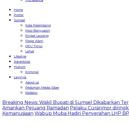
Home
Politik
Sumsel
Kota Palembang
Musi Banyuasin
Empat Lawang
Pagar Alam
OKU Timur
Lahat
Lifestyle
Advertorial
Hukum
Kriminal
Lainnya
About us
Pedoman Media Siber
Redaksi
Breaking News: Wakil Bupati di Sumsel Dikabarkan Terj
Amankan Pejuang Ramadan
Pelaku Curanmor diringk
Kemanusiaan
Wabup Muba Hadiri Penyerahan LHP BPK