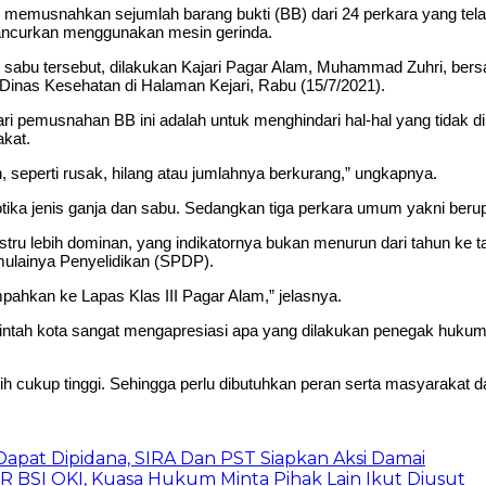
snahkan sejumlah barang bukti (BB) dari 24 perkara yang telah m
hancurkan menggunakan mesin gerinda.
abu tersebut, dilakukan Kajari Pagar Alam, Muhammad Zuhri, bersama
a Dinas Kesehatan di Halaman Kejari, Rabu (15/7/2021).
 pemusnahan BB ini adalah untuk menghindari hal-hal yang tidak dii
kat.
, seperti rusak, hilang atau jumlahnya berkurang,” ungkapnya.
otika jenis ganja dan sabu. Sedangkan tiga perkara umum yakni berup
ustru lebih dominan, yang indikatornya bukan menurun dari tahun ke t
mulainya Penyelidikan (SPDP).
impahkan ke Lapas Klas III Pagar Alam,” jelasnya.
tah kota sangat mengapresiasi apa yang dilakukan penegak hukum
ih cukup tinggi. Sehingga perlu dibutuhkan peran serta masyarakat
pat Dipidana, SIRA Dan PST Siapkan Aksi Damai
UR BSI OKI, Kuasa Hukum Minta Pihak Lain Ikut Diusut