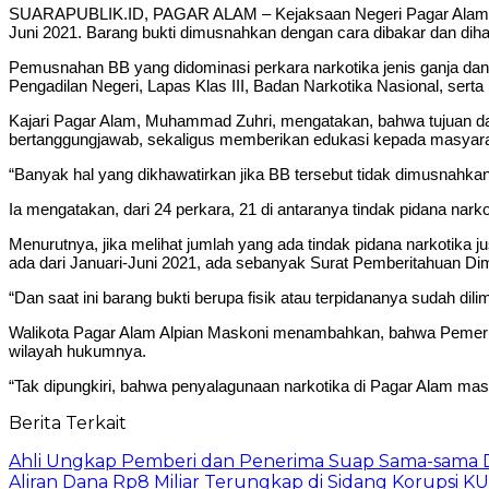
SUARAPUBLIK.ID, PAGAR ALAM – Kejaksaan Negeri Pagar Alam memu
Juni 2021. Barang bukti dimusnahkan dengan cara dibakar dan di
Pemusnahan BB yang didominasi perkara narkotika jenis ganja dan s
Pengadilan Negeri, Lapas Klas III, Badan Narkotika Nasional, sert
Kajari Pagar Alam, Muhammad Zuhri, mengatakan, bahwa tujuan dari
bertanggungjawab, sekaligus memberikan edukasi kepada masyara
“Banyak hal yang dikhawatirkan jika BB tersebut tidak dimusnahkan
Ia mengatakan, dari 24 perkara, 21 di antaranya tindak pidana nark
Menurutnya, jika melihat jumlah yang ada tindak pidana narkotika j
ada dari Januari-Juni 2021, ada sebanyak Surat Pemberitahuan Di
“Dan saat ini barang bukti berupa fisik atau terpidananya sudah dil
Walikota Pagar Alam Alpian Maskoni menambahkan, bahwa Pemerin
wilayah hukumnya.
“Tak dipungkiri, bahwa penyalagunaan narkotika di Pagar Alam mas
Berita Terkait
Ahli Ungkap Pemberi dan Penerima Suap Sama-sama Da
Aliran Dana Rp8 Miliar Terungkap di Sidang Korupsi K