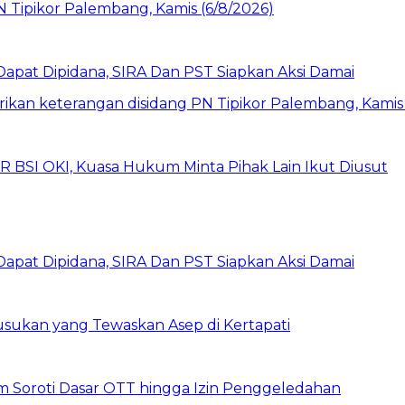
pat Dipidana, SIRA Dan PST Siapkan Aksi Damai
UR BSI OKI, Kuasa Hukum Minta Pihak Lain Ikut Diusut
pat Dipidana, SIRA Dan PST Siapkan Aksi Damai
sukan yang Tewaskan Asep di Kertapati
um Soroti Dasar OTT hingga Izin Penggeledahan