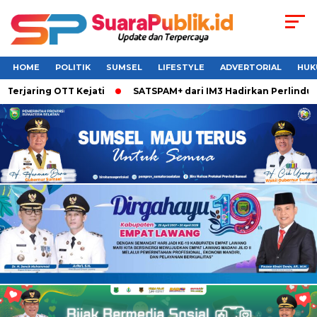
HOME
POLITIK
SUMSEL
LIFESTYLE
ADVERTORIAL
HUK
aring OTT Kejati
SATSPAM+ dari IM3 Hadirkan Perlindungan 