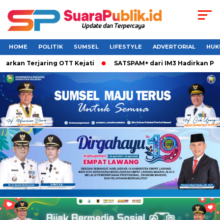
HOME
POLITIK
SUMSEL
LIFESTYLE
ADVERTORIAL
HUK
an Terjaring OTT Kejati
SATSPAM+ dari IM3 Hadirkan Perlin