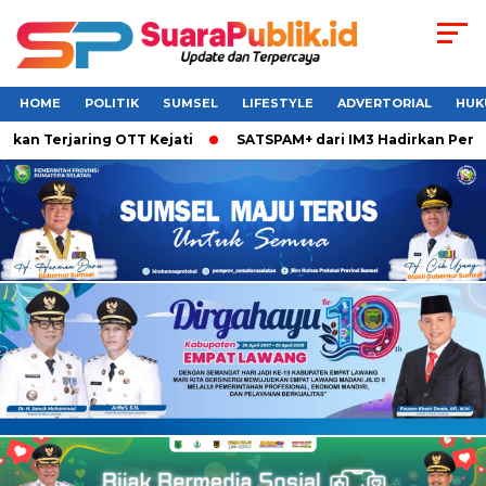
HOME
POLITIK
SUMSEL
LIFESTYLE
ADVERTORIAL
HUK
Terjaring OTT Kejati
SATSPAM+ dari IM3 Hadirkan Perlindun