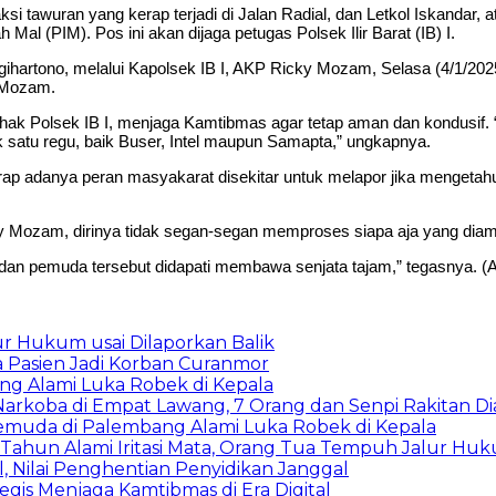
awuran yang kerap terjadi di Jalan Radial, dan Letkol Iskandar, 
al (PIM). Pos ini akan dijaga petugas Polsek Ilir Barat (IB) I.
artono, melalui Kapolsek IB I, AKP Ricky Mozam, Selasa (4/1/2025). 
y Mozam.
hak Polsek IB I, menjaga Kamtibmas agar tetap aman dan kondusif. 
 satu regu, baik Buser, Intel maupun Samapta,” ungkapnya.
rap adanya peran masyakarat disekitar untuk melapor jika mengetahu
Ricky Mozam, dirinya tidak segan-segan memproses siapa aja yang d
n dan pemuda tersebut didapati membawa senjata tajam,” tegasnya. 
r Hukum usai Dilaporkan Balik
a Pasien Jadi Korban Curanmor
ng Alami Luka Robek di Kepala
 Narkoba di Empat Lawang, 7 Orang dan Senpi Rakitan 
Pemuda di Palembang Alami Luka Robek di Kepala
 Tahun Alami Iritasi Mata, Orang Tua Tempuh Jalur Hu
 Nilai Penghentian Penyidikan Janggal
egis Menjaga Kamtibmas di Era Digital