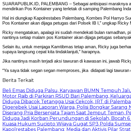
SUARAPUBLIK.ID, PALEMBANG – Sebagai antisipasi maraknya aksi t
mendirikan Pos Kontainer yang terletak di samping Palembang Indah M
Hal ini diungkap Kapolrestabes Palembang, Kombes Pol Harryo Sugih
Pos Kontainer akan dijaga petugas dari Polsek IB I,” ungkap Rick
Ricky mengatakan, apalagi ini sudah mendekati bulan ramadhan, pi
nantinya setiap malam pos Kontainer akan dijaga petugas sebanyak
Selain itu, untuk menjaga Kamtibmas tetap aman, Ricky juga berha
supaya langsung cepat kita tindaklanjuti,” harapnya.
Jika nantinya masih terjadi aksi tawuran di kawasan ini, jawab 
“Ya saya tidak segan segan memproses, jika didapati lagi tawura
Berita Terkait
Beli Emas Diduga Palsu, Karyawan BUMN Tempuh Jalu
Motor Raib di Parkiran RSUD Bari Palembang, Keluarg
Diduga Dibacok Tetangga Usai Cekcok, IRT di Palemba
Digerebek Usai Laporan Warga, Polisi Bongkar Sarang
Diserang Pria Bersenjata Tajam Saat Jemput Teman, 
Diduga Jadi Korban Perundungan di Sekolah, Bocah 6
Kuasa Hukum Sucipto Wijaya Gugat SP3 Polda Sumsel,
Kapolrestabes Palembang: Media dan Aktivis Pilar Strat