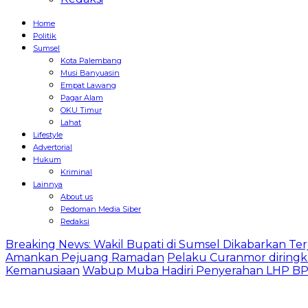
Home
Politik
Sumsel
Kota Palembang
Musi Banyuasin
Empat Lawang
Pagar Alam
OKU Timur
Lahat
Lifestyle
Advertorial
Hukum
Kriminal
Lainnya
About us
Pedoman Media Siber
Redaksi
Breaking News: Wakil Bupati di Sumsel Dikabarkan Terj
Amankan Pejuang Ramadan
Pelaku Curanmor diringk
Kemanusiaan
Wabup Muba Hadiri Penyerahan LHP BPK