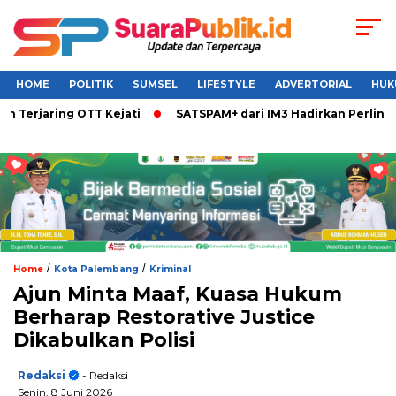
HOME
POLITIK
SUMSEL
LIFESTYLE
ADVERTORIAL
HUK
aring OTT Kejati
SATSPAM+ dari IM3 Hadirkan Perlindungan 
/
/
Home
Kota Palembang
Kriminal
Ajun Minta Maaf, Kuasa Hukum
Berharap Restorative Justice
Dikabulkan Polisi
Redaksi
- Redaksi
Senin, 8 Juni 2026