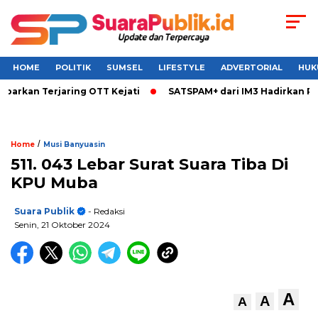
HOME
POLITIK
SUMSEL
LIFESTYLE
ADVERTORIAL
HUK
barkan Terjaring OTT Kejati
SATSPAM+ dari IM3 Hadirkan Pe
/
Home
Musi Banyuasin
511. 043 Lebar Surat Suara Tiba Di
KPU Muba
Suara Publik
- Redaksi
Senin, 21 Oktober 2024
A
A
A