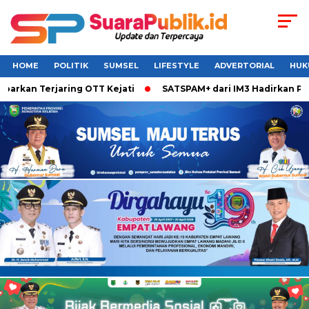
HOME
POLITIK
SUMSEL
LIFESTYLE
ADVERTORIAL
HUK
rkan Terjaring OTT Kejati
SATSPAM+ dari IM3 Hadirkan Perl