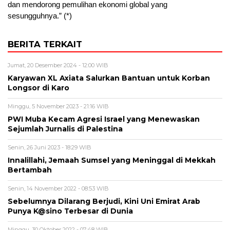
dan mendorong pemulihan ekonomi global yang
sesungguhnya.” (*)
BERITA TERKAIT
Jumat, 20 Desember 2024 - 12:00 WIB
Karyawan XL Axiata Salurkan Bantuan untuk Korban
Longsor di Karo
Minggu, 5 November 2023 - 21:16 WIB
PWI Muba Kecam Agresi Israel yang Menewaskan
Sejumlah Jurnalis di Palestina
Senin, 26 Juni 2023 - 18:29 WIB
Innalillahi, Jemaah Sumsel yang Meninggal di Mekkah
Bertambah
Senin, 14 November 2022 - 08:53 WIB
Sebelumnya Dilarang Berjudi, Kini Uni Emirat Arab
Punya K@sino Terbesar di Dunia
Minggu, 30 Oktober 2022 - 07:48 WIB