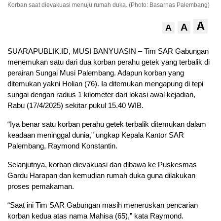
Korban saat dievakuasi menuju rumah duka. (Photo: Basarnas Palembang)
A
A
A
SUARAPUBLIK.ID, MUSI BANYUASIN – Tim SAR Gabungan
menemukan satu dari dua korban perahu getek yang terbalik di
perairan Sungai Musi Palembang. Adapun korban yang
ditemukan yakni Holian (76). Ia ditemukan mengapung di tepi
sungai dengan radius 1 kilometer dari lokasi awal kejadian,
Rabu (17/4/2025) sekitar pukul 15.40 WIB.
“Iya benar satu korban perahu getek terbalik ditemukan dalam
keadaan meninggal dunia,” ungkap Kepala Kantor SAR
Palembang, Raymond Konstantin.
Selanjutnya, korban dievakuasi dan dibawa ke Puskesmas
Gardu Harapan dan kemudian rumah duka guna dilakukan
proses pemakaman.
“Saat ini Tim SAR Gabungan masih meneruskan pencarian
korban kedua atas nama Mahisa (65),” kata Raymond.