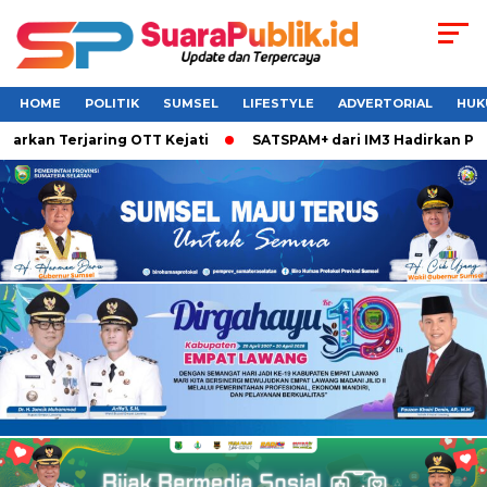
HOME
POLITIK
SUMSEL
LIFESTYLE
ADVERTORIAL
HUK
n Terjaring OTT Kejati
SATSPAM+ dari IM3 Hadirkan Perlind