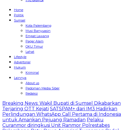
Home
Politik
Sumsel
Kota Palembang
Musi Banyuasin
Empat Lawang
Pagar Alam
OKU Timur
Lahat
Lifestyle
Advertorial
Hukum
Kriminal
Lainnya
About us
Pedoman Media Siber
Redaksi
Breaking News: Wakil Bupati di Sumsel Dikabarkan
Terjaring OTT Kejati
SATSPAM+ dari IM3 Hadirkan
Perlindungan WhatsApp Call Pertama di Indonesia
untuk Amankan Pejuang Ramadan
Pelaku
Curanmor diringkusi Unit Ranmor Polrestabes