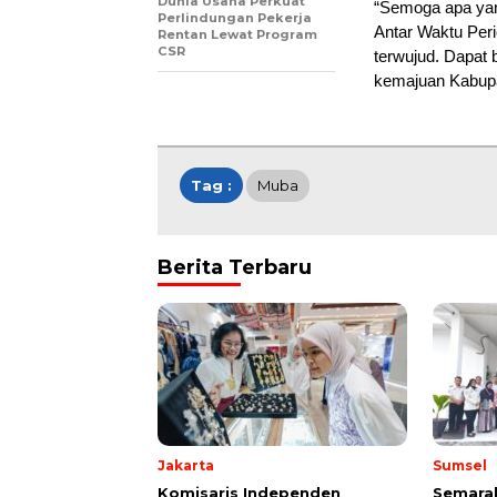
Dunia Usaha Perkuat
“Semoga apa yang
Perlindungan Pekerja
Antar Waktu Per
Rentan Lewat Program
CSR
terwujud. Dapat 
kemajuan Kabupa
Tag :
Muba
Berita Terbaru
Jakarta
Sumsel
Komisaris Independen
Semarak