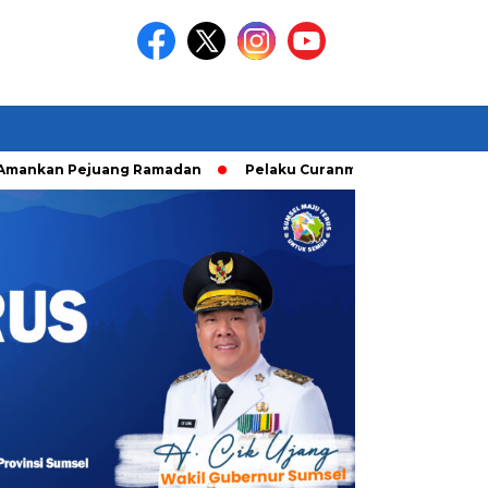
 Pejuang Ramadan
Pelaku Curanmor diringkusi Unit Ranmor 