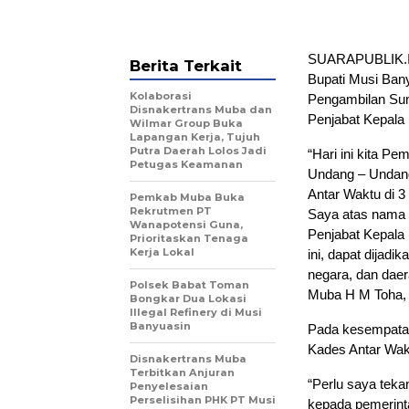
SUARAPUBLIK.ID
Berita Terkait
Bupati Musi Ban
Kolaborasi
Pengambilan Sum
Disnakertrans Muba dan
Penjabat Kepala
Wilmar Group Buka
Lapangan Kerja, Tujuh
Putra Daerah Lolos Jadi
“Hari ini kita P
Petugas Keamanan
Undang – Undang
Antar Waktu di 
Pemkab Muba Buka
Rekrutmen PT
Saya atas nama
Wanapotensi Guna,
Penjabat Kepala 
Prioritaskan Tenaga
Kerja Lokal
ini, dapat dijad
negara, dan dae
Polsek Babat Toman
Muba H M Toha, 
Bongkar Dua Lokasi
Illegal Refinery di Musi
Banyuasin
Pada kesempatan
Kades Antar Wakt
Disnakertrans Muba
Terbitkan Anjuran
“Perlu saya teka
Penyelesaian
Perselisihan PHK PT Musi
kepada pemerint