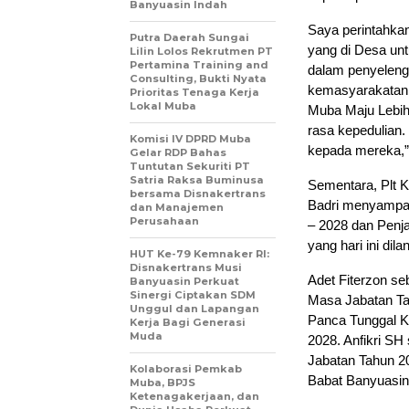
Banyuasin Indah
Saya perintahka
Putra Daerah Sungai
yang di Desa unt
Lilin Lolos Rekrutmen PT
Pertamina Training and
dalam penyeleng
Consulting, Bukti Nyata
kemasyarakatan
Prioritas Tenaga Kerja
Lokal Muba
Muba Maju Lebih
rasa kepedulian
Komisi IV DPRD Muba
kepada mereka,”
Gelar RDP Bahas
Tuntutan Sekuriti PT
Satria Raksa Buminusa
Sementara, Plt 
bersama Disnakertrans
Badri menyampai
dan Manajemen
Perusahaan
– 2028 dan Penj
yang hari ini dil
HUT Ke-79 Kemnaker RI:
Disnakertrans Musi
Adet Fiterzon se
Banyuasin Perkuat
Sinergi Ciptakan SDM
Masa Jabatan Ta
Unggul dan Lapangan
Panca Tunggal K
Kerja Bagi Generasi
Muda
2028. Anfikri S
Jabatan Tahun 2
Kolaborasi Pemkab
Babat Banyuasin
Muba, BPJS
Ketenagakerjaan, dan