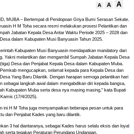
A
A
A
, MUBA – Bertempat di Pendopoan Griya Bumi Serasan Sekate.
yuasin H M Toha secara resmi melakukan prosesi Pelantikan dan
pah Jabatan Kepala Desa Antar Waktu Periode 2025 – 2028 dan
 Desa dalam Kabupaten Musi Banyuasin Tahun 2025.
emerintah Kabupaten Musi Banyuasin mendapatkan mandatory dari
. Yakni melantikan dan mengambil Sumpah Jabatan Kepala Desa
3 (tiga) Desa dan Penjabat Kepala Desa dalam Kabupaten Muba.
 Pemkab mengucapkan, selamat kepada para Kepala Desa dan
Desa Yang Baru Dilantik. Dengan harapan semoga pelantikan hari
ikan sebagai langkah awal dalam mengabdikan diri kepada bangsa,
rah Kabupaten Muba serta desa nya masing masing,” kata Bupati
Kamis (17/4/2025).
 ini H M Toha juga menyampaikan beberapa pesan untuk para
u dan Penjabat Kades yang baru dilantik.
nkan 3 hal diantaranya, sebagai Kades harus selalu eksis dan loyal
ah serta tegakan Peraturan Perundang Undangan.